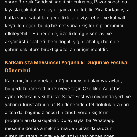
sonra Birecik Caddesi’ndeki bir buluşma, Pazar sabahına
kıyasla çok daha kolay organize edilebilir. Zira Karkamış’ta
hafta sonu sabahları genellikle aile ziyaretleri ve kahvaltı
keyfi ile geçer; bu da hizmet sunan kişilerin programını
etkileyebilir. Bu nedenle, özellikle öğle sonrası ve
akşamüstü saatleri, hem doğal ışığın rahatlığı hem de
şehrin sakinlere bıraktığı özel anlar için idealdir.
Karkamış'ta Mevsimsel Yoğunluk: Düğün ve Festival
Dönemleri
Karkamış’ın geleneksel düğün mevsimi olan yaz ayları,
bölgedeki hareketliliği zirveye taşır. Özellikle Ağustos
ayında Karkamış Kültür ve Sanat Festivali civarında yerli ve
yabancı turist akını olur. Bu dönemde otel doluluk oranları
artsa da, bağımsız escort hizmeti veren kişilerin
programları da sıkışabilir. Dolayısıyla, bir Whatsapp
mesajına dönüş almak normalden biraz daha uzun
sürebilir; sabırlı olmak ve en az iki saat öncesinden