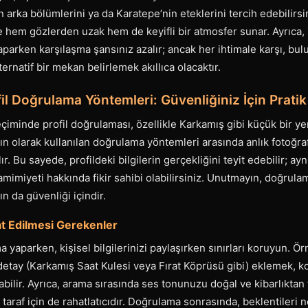
n arka bölümlerini ya da Karatepe’nin eteklerini tercih edebilirsin
e hem gözlerden uzak hem de keyifli bir atmosfer sunar. Ayrıca, 
parken karşılaşma şansınız azalır; ancak her ihtimale karşı, bu
ernatif bir mekan belirlemek akıllıca olacaktır.
il Doğrulama Yöntemleri: Güvenliğiniz İçin Prati
eçiminde profil doğrulaması, özellikle Karkamış gibi küçük bir yer
ygın olarak kullanılan doğrulama yöntemleri arasında anlık fotoğra
ır. Bu sayede, profildeki bilgilerin gerçekliğini teyit edebilir; a
samimiyeti hakkında fikir sahibi olabilirsiniz. Unutmayın, doğrula
fın da güvenliği içindir.
t Edilmesi Gerekenler
 yaparken, kişisel bilgilerinizi paylaşırken sınırları koruyun. Ör
detay (Karkamış Saat Kulesi veya Fırat Köprüsü gibi) eklemek, k
labilir. Ayrıca, arama sırasında ses tonunuzu doğal ve kibarlıktan
 taraf için de rahatlatıcıdır. Doğrulama sonrasında, beklentileri n