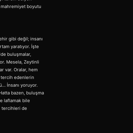
e mahremiyet boyutu
ir gibi değil; insanı
rtam yaratıyor. İşte
lde buluşmalar,
or. Mesela, Zeytinli
r var. Oralar, hem
 tercih edenlerin
... İnsanı yoruyor.
. Hatta bazen, buluşma
e laflamak bile
tercihleri de