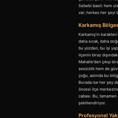
Sebebi basit: hem ul
var; herkes her şeyi 
Karkamış Bölgesi
Karkamış'ın karakteri
daha sıcak, daha doğa
bu yüzden, bu işi yap
ilçenin biraz dışında
Mahalle'den çıkıp bi
sessizlik hem de güve
çoğu, aslında bu bölge
Burada ise her şey da
öncesi ilçe merkezind
cabası. Bu, tamamen b
şekillendiriyor.
Profesyonel Yak