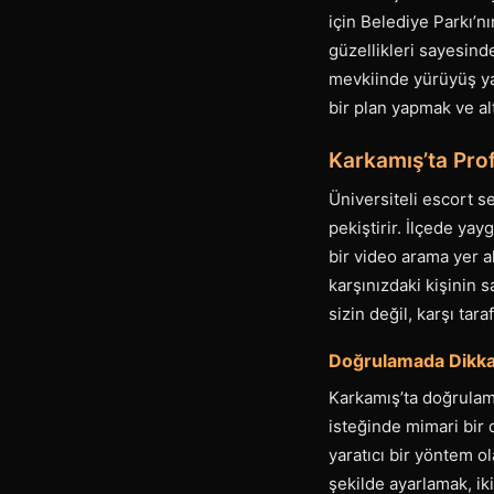
için Belediye Parkı’nı
güzellikleri sayesind
mevkiinde yürüyüş ya
bir plan yapmak ve alt
Karkamış’ta Prof
Üniversiteli escort s
pekiştirir. İlçede ya
bir video arama yer al
karşınızdaki kişinin 
sizin değil, karşı tara
Doğrulamada Dikka
Karkamış’ta doğrulama
isteğinde mimari bir 
yaratıcı bir yöntem o
şekilde ayarlamak, iki