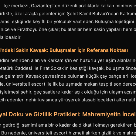
 İlçe merkezi, Gaziantep’ten düzenli aralıklarla kalkan minibüsler
birlikte, özel araçla gelenler için Şehit Kamil Bulvarı’ndan Kark
rası eşliğinde keyifli bir yolculuk vaat eder. Buluşma lojistiğini 
nice ve Fıratboyu öne çıkar; bu alanlar hem sakin yapıları hem 
a idealdir.
i'ndeki Sakin Kavşak: Buluşmalar İçin Referans Noktası
adını nehirden alan ve Karkamış’ın en huzurlu yerleşim alanlarınd
Atatürk Caddesi ile Fırat Sokak’ın kesiştiği kavşak, buluşma önce
ne gelmiştir. Kavşak çevresinde bulunan küçük çay bahçeleri, lo
de, üniversiteli escort ile ilk buluşmada mekan tespiti son derece
 işletmesi şehir, geç saatlere kadar açık olduğu için ulaşım açıs
cih edenler, nehir kıyısında yürüyerek ulaşabilecekleri alternatif 
al Doku ve Gizlilik Pratikleri: Mahremiyetin İnceli
n getirdiği samimi ama bir o kadar da dikkatli olmayı gerektiren 
 Bu nedenle, üniversiteli escort hizmeti alırken gizlilik ve mahre