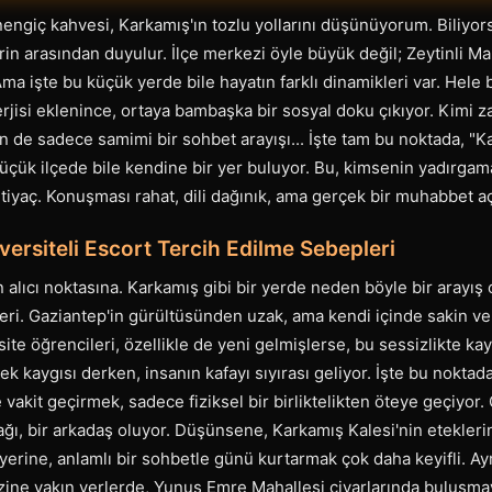
engiç kahvesi, Karkamış'ın tozlu yollarını düşünüyorum. Biliyors
lerin arasından duyulur. İlçe merkezi öyle büyük değil; Zeytinli M
ma işte bu küçük yerde bile hayatın farklı dinamikleri var. Hele 
jisi eklenince, ortaya bambaşka bir sosyal doku çıkıyor. Kimi z
n de sadece samimi bir sohbet arayışı... İşte tam bu noktada, "K
küçük ilçede bile kendine bir yer buluyor. Bu, kimsenin yadırga
tiyaç. Konuşması rahat, dili dağınık, ama gerçek bir muhabbet a
ersiteli Escort Tercih Edilme Sebepleri
 alıcı noktasına. Karkamış gibi bir yerde neden böyle bir arayış o
sferi. Gaziantep'in gürültüsünden uzak, ama kendi içinde sakin ve
site öğrencileri, özellikle de yeni gelmişlerse, bu sessizlikte kay
ek kaygısı derken, insanın kafayı sıyırası geliyor. İşte bu noktad
e vakit geçirmek, sadece fiziksel bir birliktelikten öteye geçiyor
tağı, bir arkadaş oluyor. Düşünsene, Karkamış Kalesi'nin etekler
erine, anlamlı bir sohbetle günü kurtarmak çok daha keyifli. Ayr
ine yakın yerlerde, Yunus Emre Mahallesi civarlarında buluşmayı