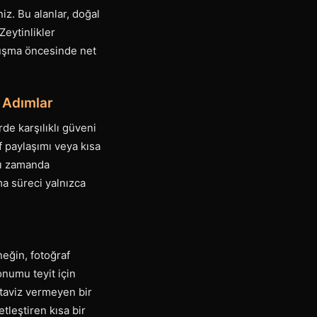
iz. Bu alanlar, doğal
Zeytinlikler
luşma öncesinde net
k Adımlar
de karşılıklı güveni
f paylaşımı veya kısa
ynı zamanda
ma süreci yalnızca
neğin, fotoğraf
onumu teyit için
 taviz vermeyen bir
etleştiren kısa bir