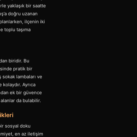
le yaklaşık bir saatte
amış’a doğru uzanan
planlarken, ilçenin iki
de toplu taşıma
an biridir. Bu
sinde pratik bir
ş sokak lambaları ve
 kolaydır. Ayrıca
ından ek bir güvence
alanlar da bulabilir.
kleri
bir sosyal doku
miyet, en az iletişim