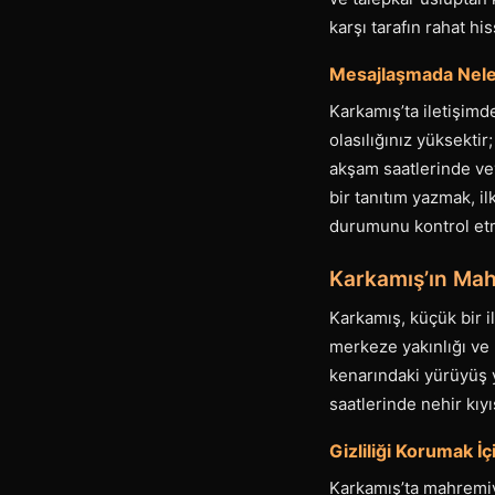
karşı tarafın rahat hi
Mesajlaşmada Neler
Karkamış’ta iletişimd
olasılığınız yüksektir
akşam saatlerinde veya
bir tanıtım yazmak, il
durumunu kontrol etme
Karkamış’ın Mah
Karkamış, küçük bir i
merkeze yakınlığı ve 
kenarındaki yürüyüş yo
saatlerinde nehir kıyı
Gizliliği Korumak İ
Karkamış’ta mahremiy