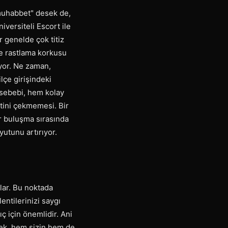
 muhabbet" desek de,
iversiteli Escort ile
 genelde çok titiz
ine rastlama korkusu
iyor. Ne zaman,
lçe girişindeki
n sebebi, hem kolay
tini çekmemesi. Bir
ir buluşma sırasında
yutunu artırıyor.
şlar. Bu noktada
entilerinizi saygı
ç için önemlidir. Ani
mek, hem sizin hem de