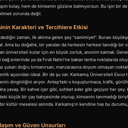
aşım kolay, hem de kimsenin gözüne batmıyorsun. Bu işin bir d
bilmek zorunda değil.
nin Karakteri ve Tercihlere Etkisi
 dediğin zaman, ilk aklıma gelen şey "samimiyet". Burası büyükşeh
l. Ama bu doğallık, bir yandan da herkesin herkesi tanıdığı bir o
an üniversiteli kızlar için en büyük zorluk, anonim kalmak. Gene
ki bağ evlerinde ya da Fırat Nehri'ne bakan tenha noktalarda oluy
raz yukarı doğru tırmanırsan, manzarasına doyum olmayan noktala
nlik açısından ideal. Bir de şu var: Karkamış Üniversiteli Escort
nin dinginliğini arıyor. Antep'teki o koşuşturmaca, trafik, gürültü
ha yavaş. Bir kahve içer gibi, sohbet eder gibi geçiyor her şey
eki küçük bir çay bahçesinde oturup, kimsenin tanımadığı biriyl
ir kültür meselesi aslında. Karkamış'ın kendine has bu durumu, 
laşım ve Güven Unsurları