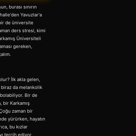
un, burası sınırın
ahalle'den Yavuzlar'a
bir de üniversite
aman ders stresi, kimi
arkamış Üniversiteli
maması gereken,
çalım.
lur? İlk akla gelen,
 biraz da melankolik
bolabiliyor. Bir de
a, bir Karkamış
. Çoğu zaman bir
inde yürürken, hayatın
ıca, bu kızlar
 tercih ediyor.