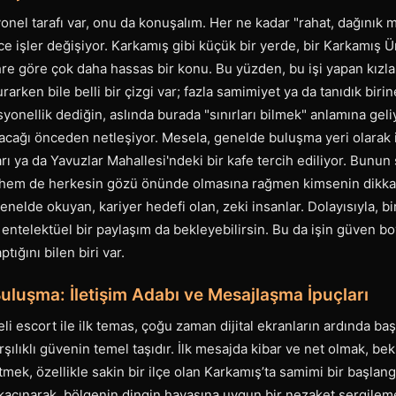
yonel tarafı var, onu da konuşalım. Her ne kadar "rahat, dağınık
ce işler değişiyor. Karkamış gibi küçük bir yerde, bir Karkamış Ün
e göre çok daha hassas bir konu. Bu yüzden, bu işi yapan kızlar
urarken bile belli bir çizgi var; fazla samimiyet ya da tanıdık bir
yonellik dediğin, aslında burada "sınırları bilmek" anlamına gel
acağı önceden netleşiyor. Mesela, genelde buluşma yeri olarak i
rı ya da Yavuzlar Mahallesi'ndeki bir kafe tercih ediliyor. Bunu
ası hem de herkesin gözü önünde olmasına rağmen kimsenin dikka
genelde okuyan, kariyer hedefi olan, zeki insanlar. Dolayısıyla, b
, entelektüel bir paylaşım da bekleyebilirsin. Bu da işin güven bo
ığını bilen biri var.
Buluşma: İletişim Adabı ve Mesajlaşma İpuçları
li escort ile ilk temas, çoğu zaman dijital ekranların ardında ba
ılıklı güvenin temel taşıdır. İlk mesajda kibar ve net olmak, bekl
mek, özellikle sakin bir ilçe olan Karkamış’ta samimi bir başlangı
 kaçınarak, bölgenin dingin havasına uygun bir nezaket sergile