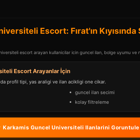
versiteli Escort: Fırat'ın Kıyısında 
versiteli escort arayan kullanicilar icin guncel ilan, bolge uyumu ve ne
iteli Escort Arayanlar İçin
a profil tipi, yas araligi ve ilan acikligi one cikar.
guncel ilan secimi
kolay filtreleme
 Karkamis Guncel Universiteli Ilanlarini Goruntule