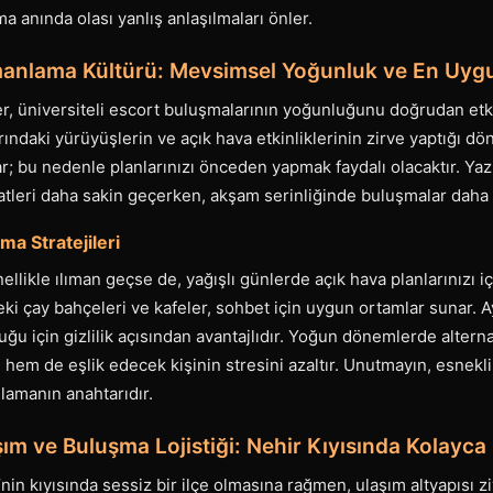
 anında olası yanlış anlaşılmaları önler.
manlama Kültürü: Mevsimsel Yoğunluk ve En Uy
, üniversiteli escort buluşmalarının yoğunluğunu doğrudan etki
ındaki yürüyüşlerin ve açık hava etkinliklerinin zirve yaptığı dö
ar; bu nedenle planlarınızı önceden yapmak faydalı olacaktır. Yaz 
tleri daha sakin geçerken, akşam serinliğinde buluşmalar daha p
ma Stratejileri
nellikle ılıman geçse de, yağışlı günlerde açık hava planlarınızı 
ki çay bahçeleri ve kafeler, sohbet için uygun ortamlar sunar. Ay
ğu için gizlilik açısından avantajlıdır. Yoğun dönemlerde alternat
 hem de eşlik edecek kişinin stresini azaltır. Unutmayın, esnekl
amanın anahtarıdır.
ım ve Buluşma Lojistiği: Nehir Kıyısında Kolayca
’nin kıyısında sessiz bir ilçe olmasına rağmen, ulaşım altyapısı z