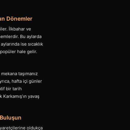
gun Dönemler
ler. İlkbahar ve
nemlerdir. Bu aylarda
aylarında ise sıcaklık
opüler hale gelir.
iç mekana taşımanız
rıca, hafta içi günler
if bir tarih
ik Karkamış’ın yavaş
 Buluşun
iyaretçilerine oldukça