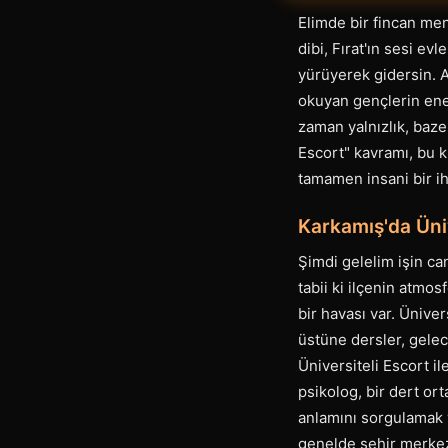
Elimde bir fincan men
dibi, Fırat'ın sesi ev
yürüyerek gidersin. A
okuyan gençlerin ener
zaman yalnızlık, baze
Escort" kavramı, bu 
tamamen insani bir ih
Karkamış'da Üniv
Şimdi gelelim işin can
tabii ki ilçenin atmo
bir havası var. Üniver
üstüne dersler, gelec
Üniversiteli Escort il
psikolog, bir dert or
anlamını sorgulamak y
genelde şehir merkez