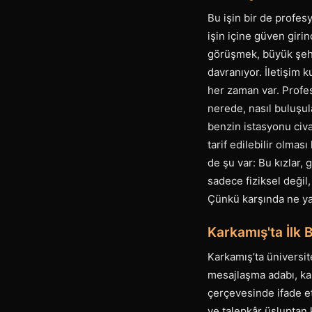
Bu işin bir de profes
işin içine güven girin
görüşmek, büyük şehr
davranıyor. İletişim k
her zaman var. Profes
nerede, nasıl buluşul
benzin istasyonu civa
tarif edilebilir olm
de şu var: Bu kızlar, 
sadece fiziksel değil
Çünkü karşında ne yapt
Karkamış'ta İlk 
Karkamış’ta üniversite
mesajlaşma adabı, karş
çerçevesinde ifade et
ve talepkâr üsluptan