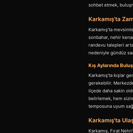
sohbet etmek, buluşma
Karkamış’ta Za
Karkamış’ta mevsimler
sonbahar, nehir kenar
randevu talepleri art
nedeniyle gündüz saa
Kış Aylarında Buluş
Karkamış’ta kışlar ge
gerekebilir. Merkezde
ilçede daha sakin oldu
belirlemek, hem sizin
temposuna uyum sağl
Karkamış'ta Ulaş
Karkamış, Fırat Nehri