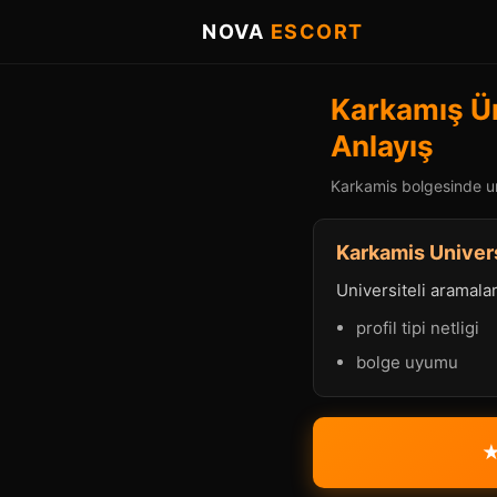
NOVA
ESCORT
Karkamış Üni
Anlayış
Karkamis bolgesinde uni
Karkamis Univers
Universiteli aramalard
profil tipi netligi
bolge uyumu
★