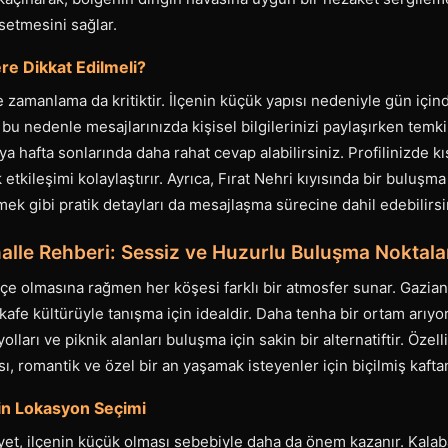
ssetmesini sağlar.
e Dikkat Edilmeli?
e zamanlama da kritiktir. İlçenin küçük yapısı nedeniyle gün için
; bu nedenle mesajlarınızda kişisel bilgilerinizi paylaşırken temki
 hafta sonlarında daha rahat cevap alabilirsiniz. Profilinizde kı
k etkileşimi kolaylaştırır. Ayrıca, Fırat Nehri kıyısında bir buluşm
k gibi pratik detayları da mesajlaşma sürecine dahil edebilirsi
alle Rehberi: Sessiz ve Huzurlu Buluşma Noktala
lçe olmasına rağmen her köşesi farklı bir atmosfer sunar. Gazian
kafe kültürüyle tanışma için idealdir. Daha tenha bir ortam arıyor
lları ve piknik alanları buluşma için sakin bir alternatiftir. Özell
sı, romantik ve özel bir an yaşamak isteyenler için biçilmiş kafta
çin Lokasyon Seçimi
et, ilçenin küçük olması sebebiyle daha da önem kazanır. Kala