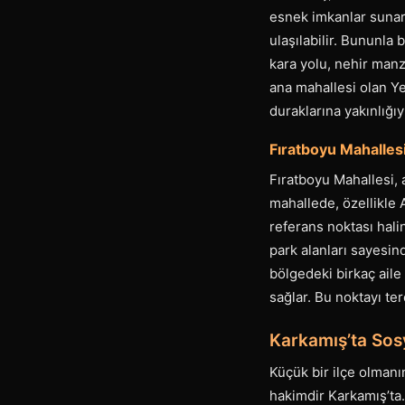
esnek imkanlar sunar.
ulaşılabilir. Bununla 
kara yolu, nehir manza
ana mahallesi olan Ye
duraklarına yakınlığıyl
Fıratboyu Mahalles
Fıratboyu Mahallesi, 
mahallede, özellikle 
referans noktası hali
park alanları sayesin
bölgedeki birkaç aile
sağlar. Bu noktayı ter
Karkamış’ta Sosy
Küçük bir ilçe olmanı
hakimdir Karkamış’ta.