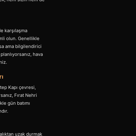
de karşılaşma
nli olun. Genellikle
sa ama bilgilendirici
a planlıyorsanız, hava
niz.
rı
tep Kapı çevresi,
sanız, Fırat Nehri
ikle gün batımı
ndır.
balıktan uzak durmak