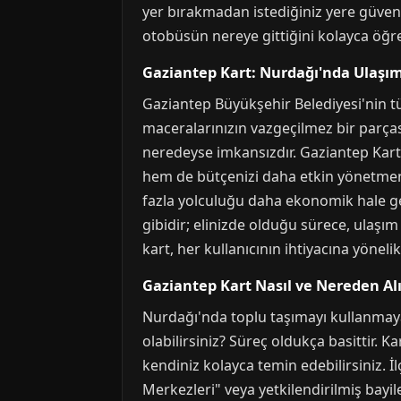
yer bırakmadan istediğiniz yere güvenl
otobüsün nereye gittiğini kolayca öğre
Gaziantep Kart: Nurdağı'nda Ulaşı
Gaziantep Büyükşehir Belediyesi'nin tü
maceralarınızın vazgeçilmez bir parç
neredeyse imkansızdır. Gaziantep Kar
hem de bütçenizi daha etkin yönetmeniz
fazla yolculuğu daha ekonomik hale get
gibidir; elinizde olduğu sürece, ulaşı
kart, her kullanıcının ihtiyacına yöneli
Gaziantep Kart Nasıl ve Nereden Alı
Nurdağı'nda toplu taşımayı kullanmaya 
olabilirsiniz? Süreç oldukça basittir. Kar
kendiniz kolayca temin edebilirsiniz.
Merkezleri" veya yetkilendirilmiş bayile