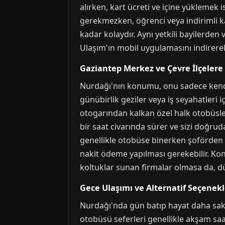
alırken, kart ücreti ve içine yüklemek 
gerekmezken, öğrenci veya indirimli kar
kadar kolaydır. Aynı yetkili bayilerde
Ulaşım'ın mobil uygulamasını indirerek
Gaziantep Merkez ve Çevre İlçelere
Nurdağı'nın konumu, onu sadece kendi i
günübirlik geziler veya iş seyahatleri 
otogarından kalkan özel halk otobüsleri
bir saat civarında sürer ve sizi doğrud
genellikle otobüse binerken şoförden v
nakit ödeme yapılması gerekebilir. Kon
koltuklar sunan firmalar olmasa da, dü
Gece Ulaşımı ve Alternatif Seçenekl
Nurdağı'nda gün batıp hayat daha saki
otobüsü seferleri genellikle akşam saa