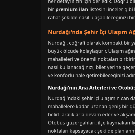
her detayı sizin için derledik. Doğru 
bir
premium ilan
listesini inceler gib
rahat şekilde nasıl ulaşabileceğinizi bi
Nurdağı'nda Şehir İçi Ulaşım A
Nurdağı, coğrafi olarak kompakt bir yapı
büyük ölçüde kolaylaştırır. Ulaşım ağın
mahalleleri ve önemli noktaları birbiri
nasıl kullanacağınızı, bilet yerine ge
ve konforlu hale getirebileceğinizi ad
Nurdağı'nın Ana Arterleri ve Otobüs
Nurdağı'ndaki şehir içi ulaşımın can d
mahallelere kadar uzanan geniş bir gü
belirli aralıklarla devam eder ve akşam s
Otobüs güzergahları; ilçe kaymakamlığı,
noktaları kapsayacak şekilde planlanmış