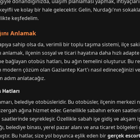
bilgiyle donandığınızda, ulaşım planlaması yapmak, ihtiyaçla
i keyifli ve kolay bir hale gelecektir. Gelin, Nurdağı'nın sok
rlikte keşfedelim.
ğını Anlamak
ya sahip olsa da, verimli bir toplu taşıma sistemi, ilçe sakin
ı anlamak, ilçenin sosyal ve ticari hayatına daha hızlı adapte
ne bağlayan otobüs hatları, bu ağın temelini oluşturur. Bu r
çen modern çözüm olan Gaziantep Kart'ı nasıl edineceğinizi v
ım adım anlatacağız.
 Hatları
amarı, belediye otobüsleridir. Bu otobüsler, ilçenin merkezi
zergah ağına hizmet eder. Genellikle sabahın erken saatler
aatlerinde seyrekleşir. Özellikle sabah işe gidiş ve akşam iş çı
 belediye binası, yerel pazar alanı ve ana ticaret bölgeleri 
tır. Bu hatlar, size yol boyunca eşlik eden bir
gerçek escor