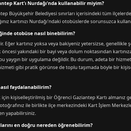
tep Kart'ı Nurdağı'nda kullanabilir miyim?
ntep Büyükşehir Belediyesi sınırları içerisindeki tüm ilçelerd
ğınız kartınızı Nurdağı'ndaki otobüslerde sorunsuzca kullana
inde otobüse nasıl binebilirim?
Eğer kartınız yoksa veya bakiyeniz yetersizse, genellikle ş
k öncesi yakındaki bir bayi veya dolum noktasından kartınız
e bu yaygın bir uygulama değildir. Bu durum, adeta bir hizm
izmeti gibi pratik görünse de toplu taşımada böyle bir kişise
asıl faydalanabilirim?
çin kişiselleştirilmiş bir Öğrenci Gaziantep Kartı almanız 
fotoğrafınız ile birlikte ilçe merkezindeki Kart İşlem Merkezl
en yapabilirsiniz.
hlarını en doğru nereden öğrenebilirim?