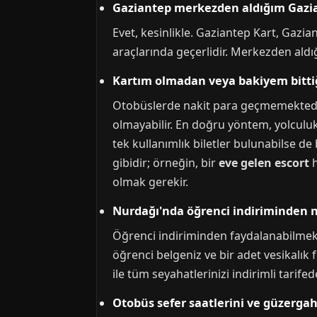
Gaziantep merkezden aldığım Gazian
Evet, kesinlikle. Gaziantep Kart, Gazia
araçlarında geçerlidir. Merkezden aldı
Kartım olmadan veya bakiyem bittiğ
Otobüslerde nakit para geçmemektedir. 
olmayabilir. En doğru yöntem, yolculu
tek kullanımlık biletler bulunabilse d
gibidir; örneğin, bir
eve gelen escort
h
olmak gerekir.
Nurdağı'nda öğrenci indiriminden n
Öğrenci indiriminden faydalanabilmek i
öğrenci belgeniz ve bir adet vesikalık 
ile tüm seyahatlerinizi indirimli tarifed
Otobüs sefer saatlerini ve güzerga