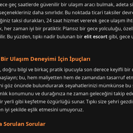
e geç saatlerde güvenilir bir ulaşım aracı bulmak, adeta si
seçenekleriniz daha sınırlıdır. Bu noktada ticari taksiler dev
niz taksi durakları, 24 saat hizmet vererek gece ulaşım ihtiy
her zaman iyi bir pratiktir. Plansız bir gece yolculuğu, öze
ir. Bu yüzden, tıpkı nadir bulunan bir
elit escort
gibi, gece 
Bir Ulaşım Deneyimi İçin İpuçları
doğru bilgi ve birkaç pratik ipucuyla son derece keyifli bi
 başlayın; bu, hem maliyetten hem de zamandan tasarruf etme
ini göz önünde bulundurarak seyahatlerinizi mümkünse bu sa
nlık konumunu ve durağınıza ne zaman geleceğini takip edeb
ir yerli gibi keşfetme özgürlüğü sunar. Tıpkı size şehri gezd
en iyi şekilde eşlik etmesini umuyoruz.
 Sorulan Sorular