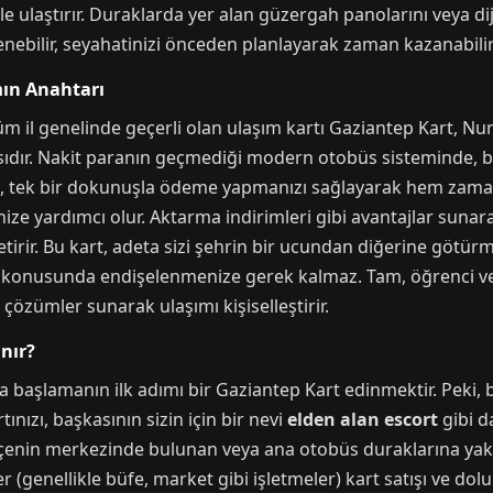
e ulaştırır. Duraklarda yer alan güzergah panolarını veya di
nebilir, seyahatinizi önceden planlayarak zaman kazanabilir
mın Anahtarı
m il genelinde geçerli olan ulaşım kartı Gaziantep Kart, Nu
asıdır. Nakit paranın geçmediği modern otobüs sisteminde,
t, tek bir dokunuşla ödeme yapmanızı sağlayarak hem zama
e yardımcı olur. Aktarma indirimleri gibi avantajlar sunara
irir. Bu kart, adeta sizi şehrin bir ucundan diğerine götürm
m konusunda endişelenmenize gerek kalmaz. Tam, öğrenci ve i
k çözümler sunarak ulaşımı kişiselleştirir.
nır?
başlamanın ilk adımı bir Gaziantep Kart edinmektir. Peki, b
tınızı, başkasının sizin için bir nevi
elden alan escort
gibi d
 İlçenin merkezinde bulunan veya ana otobüs duraklarına y
r (genellikle büfe, market gibi işletmeler) kart satışı ve dol