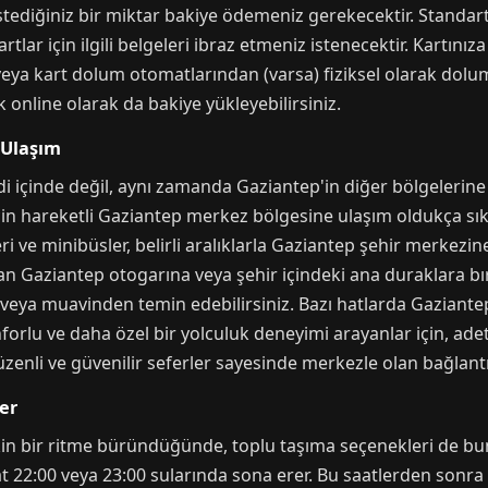
istediğiniz bir miktar bakiye ödemeniz gerekecektir. Standart 
tlar için ilgili belgeleri ibraz etmeniz istenecektir. Kartın
n veya kart dolum otomatlarından (varsa) fiziksel olarak dolu
 online olarak da bakiye yükleyebilirsiniz.
 Ulaşım
çinde değil, aynı zamanda Gaziantep'in diğer bölgelerine açı
için hareketli Gaziantep merkez bölgesine ulaşım oldukça sık 
 ve minibüsler, belirli aralıklarla Gaziantep şehir merkezine
an Gaziantep otogarına veya şehir içindeki ana duraklara bırak
eya muavinden temin edebilirsiniz. Bazı hatlarda Gaziantep 
forlu ve daha özel bir yolculuk deneyimi arayanlar için, ade
zenli ve güvenilir seferler sayesinde merkezle olan bağlant
er
n bir ritme büründüğünde, toplu taşıma seçenekleri de buna 
t 22:00 veya 23:00 sularında sona erer. Bu saatlerden sonra b