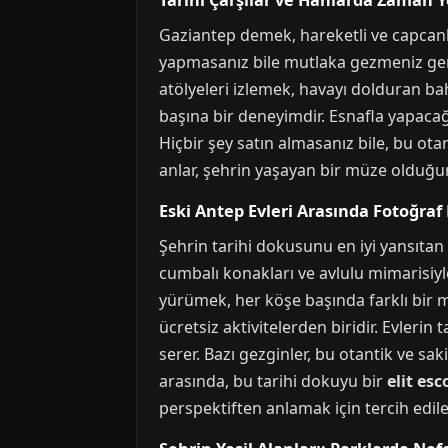
Tarihi Çarşılar ve Hanlarda Zaman 
Gaziantep demek, hareketli ve capcanlı ç
yapmasanız bile mutlaka gezmeniz gerek
atölyeleri izlemek, havayı dolduran ba
başına bir deneyimdir. Esnafla yapacağın
Hiçbir şey satın almasanız bile, bu ota
anlar, şehrin yaşayan bir müze olduğun
Eski Antep Evleri Arasında Fotoğraf
Şehrin tarihi dokusunu en iyi yansıtan 
cumbalı konakları ve avlulu mimarisiy
yürümek, her köşe başında farklı bir m
ücretsiz aktivitelerden biridir. Evlerin
serer. Bazı gezginler, bu otantik ve s
arasında, bu tarihi dokuyu bir
elit esc
perspektiften anlamak için tercih edile