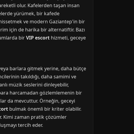
areketli olur. Kafelerden taşan insan
delerde yürümek, bir kafede
ni hissetmek ve modern Gaziantep'in bir
m için de harika bir alternatiftir. Bazı
rumlarda bir
VIP escort
hizmeti, geceye
veya barlara gitmek yerine, daha bütçe
cilerinin takıldığı, daha samimi ve
ı müzik seslerini dinleyebilir,
nü para harcamadan gözlemlemenin bir
aklar da mevcuttur. Örneğin, geceyi
cort
bulmak önemli bir kriter olabilir.
ır. Kimi zaman pratik çözümler
luşmayı tercih eder.