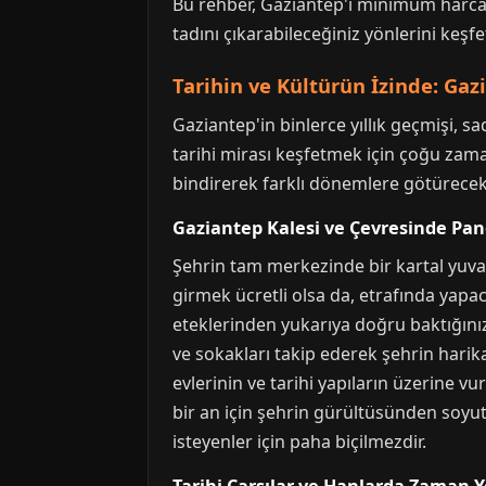
Bu rehber, Gaziantep'i minimum harcam
tadını çıkarabileceğiniz yönlerini keşf
Tarihin ve Kültürün İzinde: Gaz
Gaziantep'in binlerce yıllık geçmişi,
tarihi mirası keşfetmek için çoğu zama
bindirerek farklı dönemlere götürecekti
Gaziantep Kalesi ve Çevresinde Pa
Şehrin tam merkezinde bir kartal yuvas
girmek ücretli olsa da, etrafında yapac
eteklerinden yukarıya doğru baktığınızd
ve sokakları takip ederek şehrin harik
evlerinin ve tarihi yapıların üzerine vu
bir an için şehrin gürültüsünden soyutla
isteyenler için paha biçilmezdir.