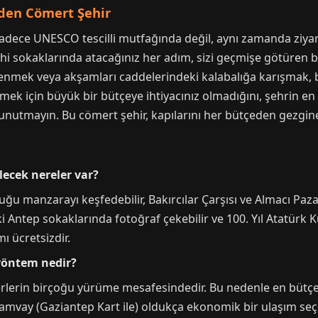
Eden Cömert Şehir
sadece UNESCO tescilli mutfağında değil, aynı zamanda ziyar
hi sokaklarında atacağınız her adım, sizi geçmişe götüren bir
lenmek veya akşamları caddelerindeki kalabalığa karışmak,
tmek için büyük bir bütçeye ihtiyacınız olmadığını, şehrin en 
nutmayın. Bu cömert şehir, kapılarını her bütçeden gezgin
ecek nereler var?
ğu manzarayı keşfedebilir, Bakırcılar Çarşısı ve Almacı Paza
ski Antep sokaklarında fotoğraf çekebilir ve 100. Yıl Atatürk K
mı ücretsizdir.
 yöntem nedir?
 yerlerin birçoğu yürüme mesafesindedir. Bu nedenle en büt
tramvay (Gaziantep Kart ile) oldukça ekonomik bir ulaşım seç