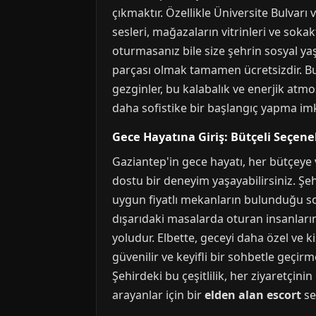
çıkmaktır. Özellikle Üniversite Bulvarı 
sesleri, mağazaların vitrinleri ve sok
oturmasanız bile size şehrin sosyal yaş
parçası olmak tamamen ücretsizdir. Bu y
gezginler, bu kalabalık ve enerjik atmo
daha sofistike bir başlangıç yapma imk
Gece Hayatına Giriş: Bütçeli Seçene
Gaziantep'in gece hayatı, her bütçeye 
dostu bir deneyim yaşayabilirsiniz. Şeh
uygun fiyatlı mekanların bulunduğu sok
dışarıdaki masalarda oturan insanları
yoludur. Elbette, geceyi daha özel ve k
güvenilir ve keyifli bir sohbetle geçirm
Şehirdeki bu çeşitlilik, her ziyaretçi
arayanlar için bir
elden alan escort
se