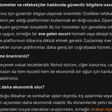
zmetler ve refakatçiler hakkında güvenilir bilgilere nası
ınız için güvenilir bilgiye ulaşmak önemlidir. Özellikle refaka
lerin yer aldığı platformları kullanmak en doğrusudur. Ziyaret
kşam geçirmek isteyebilir. Bu tür hizmetler için genellikle i
ere uygun, örneğin bir
eve gelen escort
hizmeti veya detaylı b
a ve platformun itibarına dikkat etmek gerekir. Gaziantep mer
ekler sunan platformlar, daha geniş bir coğrafyada hizmet a
ne önerirsiniz?
 seçenek sokak lezzetleridir. Nohut dürüm, ciğer kavurma, ca
antaları da hem lezzetli hem de ekonomik bir öğün için harika b
bilirsiniz.
k daha ekonomik olur?
uğu ilkbahar ve sonbahar ayları dışında, kış aylarında vey
arı açısından daha ekonomik olabilir. Bu dönemlerde şehri 
ilçelerdeki sosyal olanakları araştırırken, örneğin
Araban ilçe