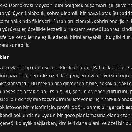
veya Demokrasi Meydanı gibi bölgeler, akşamları ışıl ışıl ve h
akta yürüyen kalabalık, şehre dinamik bir hava katar. Bu cad
amı hakkında fikir verir. İnsanları izlemek, şehrin enerjisi
ürüyüşler, özellikle lezzetli bir akşam yemeği sonrası sindiri
sferde kendilerine eşlik edecek birini arayabilir; bu gibi du
anı sunabilir.
kler
ve zevke hitap eden seçeneklerle doludur. Pahalı kulüplere 
rin bazı bölgelerinde, özellikle gençlerin ve üniversite öğren
aklar vardır. Bu mekanlara girmeseniz bile, sokaklardaki canl
n neşesine ortak olabilirsiniz. Bu, şehrin eğlence kültürü
işisel bir deneyimle taçlandırmak isteyenler için farklı olan
ek isteyen bir misafir için, profili doğrulanmış bir
gerçek es
nin kendi beklentisine uygun bir gece planlamasına olanak tan
çeneği kolaylık sağlarken, kimileri daha planlı ve özel bir bu