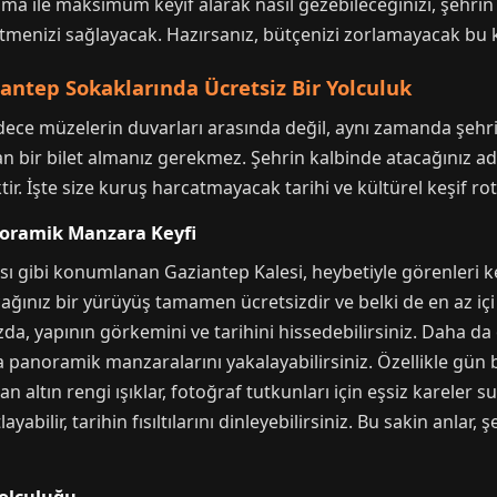
a ile maksimum keyif alarak nasıl gezebileceğinizi, şehrin
etmenizi sağlayacak. Hazırsanız, bütçenizi zorlamayacak bu k
iantep Sokaklarında Ücretsiz Bir Yolculuk
 sadece müzelerin duvarları arasında değil, aynı zamanda şe
n bir bilet almanız gerekmez. Şehrin kalbinde atacağınız ad
r. İşte size kuruş harcatmayacak tarihi ve kültürel keşif rot
noramik Manzara Keyfi
ı gibi konumlanan Gaziantep Kalesi, heybetiyle görenleri ke
ağınız bir yürüyüş tamamen ücretsizdir ve belki de en az içi k
a, yapının görkemini ve tarihini hissedebilirsiniz. Daha da 
a panoramik manzaralarını yakalayabilirsiniz. Özellikle gün 
ran altın rengi ışıklar, fotoğraf tutkunları için eşsiz kareler
yabilir, tarihin fısıltılarını dinleyebilirsiniz. Bu sakin anla