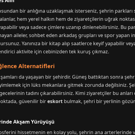
es Alın
ndan bir anlığına uzaklaşmak isterseniz, şehrin parkları sizi
l alanlar, hem yerel halkın hem de ziyaretçilerin uğrak noktas
apabilir veya sadece çimlere uzanıp dinlenebilirsiniz. Bu pa
oynayan aileler, sohbet eden arkadaş grupları ve spor yapan i
unuz. Yanınıza bir kitap alıp saatlerce keyif yapabilir vey
endirici aktivite için cebinizden tek kuruş çıkmaz.
lence Alternatifleri
amları da yaşayan bir şehirdir. Güneş battıktan sonra şehrin 
neyimlemek için lüks mekanlara gitmek zorunda değilsiniz. Ş
lerinin tadını çıkarabilirsiniz. Kimi ziyaretçiler bu anları 
noktada, güvenilir bir
eskort
bulmak, şehri bir yerlinin göz
erinde Akşam Yürüyüşü
sferini hissetmenin en kolay yolu, şehrin ana arterlerinde