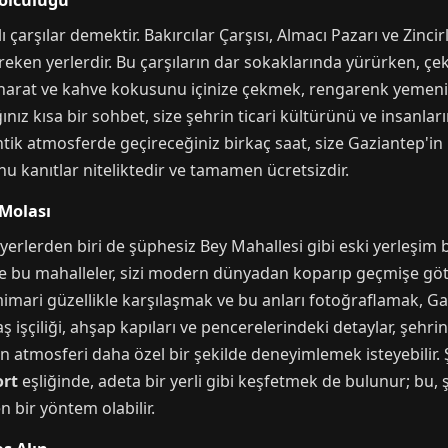
Yolculuğu
arşılar demektir. Bakırcılar Çarşısı, Almacı Pazarı ve Zincirli
en yerlerdir. Bu çarşıların dar sokaklarında yürürken, çekiç
harat ve kahve kokusunu içinize çekmek, rengarenk yemeniler
ız kısa bir sohbet, size şehrin ticari kültürünü ve insanların
ntik atmosferde geçireceğiniz birkaç saat, size Gaziantep'in
u kanıtlar niteliktedir ve tamamen ücretsizdir.
 Molası
yerlerden biri de şüphesiz Bey Mahallesi gibi eski yerleşim bö
le bu mahalleler, sizi modern dünyadan koparıp geçmişe gö
imari güzellikle karşılaşmak ve bu anları fotoğraflamak, Gaz
 taş işçiliği, ahşap kapıları ve pencerelerindeki detaylar, şeh
akin atmosferi daha özel bir şekilde deneyimlemek isteyebilir
ort
eşliğinde, adeta bir yerli gibi keşfetmek de bulunur; bu, şe
n bir yöntem olabilir.