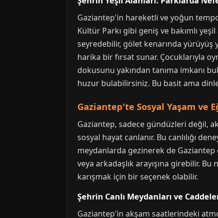
Şehrin Yeşil Alanları: Parklarda Nef
Gaziantep'in hareketli ve yoğun temposu
Kültür Parkı gibi geniş ve bakımlı yeşi
seyredebilir, gölet kenarında yürüyüş y
harika bir fırsat sunar. Çocuklarıyla 
dokusunu yakından tanıma imkanı bulurs
huzur bulabilirsiniz. Bu basit ama dinl
Gaziantep'te Sosyal Yaşam ve Eğ
Gaziantep, sadece gündüzleri değil, akş
sosyal hayat canlanır. Bu canlılığı de
meydanlarda gezinerek de Gaziantep gece
veya arkadaşlık arayışına girebilir. Bu 
karışmak için bir seçenek olabilir.
Şehrin Canlı Meydanları ve Caddel
Gaziantep'in akşam saatlerindeki atmo