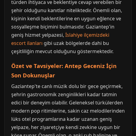
türden ihtiyaca ve beklentiye cevap verebilen bir
şehir olduğunu kanıtlar niteliktedir. Önemli olan,
kişinin kendi beklentilerine en uygun eğlence ve
sosyalleşme biçimini bulmasıdır. Gaziantep'in
geniş hizmet yelpazesi,
İslahiye ilçemizdeki
escort ilanları
gibi uzak bölgelerde dahi bu
çeşitliliğin mevcut olduğunu göstermektedir.
Özet ve Tavsiyeler: Antep Geceniz İçin
Son Dokunuşlar
Gaziantep'te canlı müzik dolu bir gece geçirmek,
şehrin gastronomik zenginlikleri kadar tatmin
edici bir deneyim olabilir. Geleneksel türkülerden
modern pop ritimlerine, sakin caz melodilerinden
lüks otel programlarına kadar uzanan geniş
yelpaze, her ziyaretçiye kendi zevkine uygun bir
köşe sunar. Önemli olan, o anki ruh halinize ve