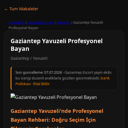
← Tum Makaleler
Ana Sayfa
›
Gaziantep Escort
›
Yavuzeli
›
Gaziantep Yavuzeli
Profesyonel Bayan
Gaziantep Yavuzeli Profesyonel
Bayan
Gaziantep / Yavuzeli
Son guncelleme:
07.07.2026
· Gaziantep Escort yayin ekibi
bu icerigi duzenli araliklarla gozden gecirmektedir.
Icerik
Politikasi
·
Ihlal Bildir
Gaziantep Yavuzeli'nde Profesyonel
Bayan Rehberi: Doğru Seçim İçin