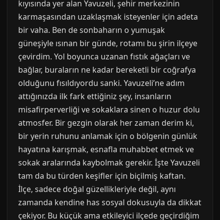
kıyısında yer alan Yavuzeli, şehir merkezinin
karmaşasından uzaklaşmak isteyenler için adeta
bir vaha. Ben de sonbaharın o yumuşak
güneşiyle ısınan bir günde, rotamı bu şirin ilçeye
çevirdim. Yol boyunca uzanan fıstık ağaçları ve
bağlar, buraların ne kadar bereketli bir coğrafya
olduğunu fısıldıyordu sanki. Yavuzeli’ne adım
attığınızda ilk fark ettiğiniz şey, insanların
misafirperverliği ve sokaklara sinen o huzur dolu
atmosfer. Bir gezgin olarak her zaman derim ki,
bir yerin ruhunu anlamak için o bölgenin günlük
hayatına karışmak, esnafla muhabbet etmek ve
sokak aralarında kaybolmak gerekir. İşte Yavuzeli
tam da bu türden keşifler için biçilmiş kaftan.
İlçe, sadece doğal güzellikleriyle değil, aynı
zamanda kendine has sosyal dokusuyla da dikkat
çekiyor. Bu küçük ama etkileyici ilçede geçirdiğim