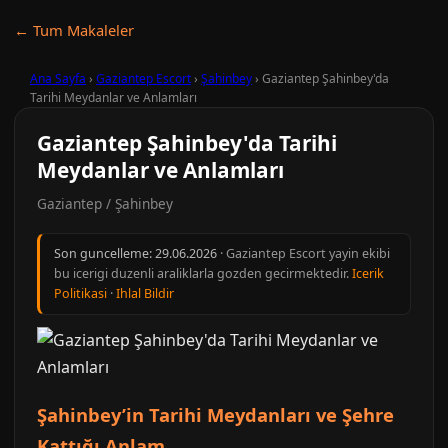
← Tum Makaleler
Ana Sayfa
›
Gaziantep Escort
›
Şahinbey
›
Gaziantep Şahinbey'da
Tarihi Meydanlar ve Anlamları
Gaziantep Şahinbey'da Tarihi
Meydanlar ve Anlamları
Gaziantep / Şahinbey
Son guncelleme:
29.06.2026
· Gaziantep Escort yayin ekibi
bu icerigi duzenli araliklarla gozden gecirmektedir.
Icerik
Politikasi
·
Ihlal Bildir
Şahinbey’in Tarihi Meydanları ve Şehre
Kattığı Anlam