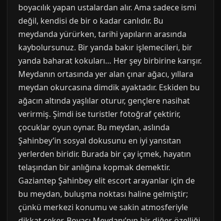
boyacılık yapan ustalardan alır. Ama sadece ismi
değil, kendisi de bir o kadar canlıdır. Bu
meydanda yürürken, tarihi yapıların arasında
kaybolursunuz. Bir yanda bakır işlemecileri, bir
yanda baharat kokuları… Her şey birbirine karışır.
Meydanın ortasında yer alan çınar ağacı, yıllara
meydan okurcasına dimdik ayaktadır. Eskiden bu
ağacın altında yaşlılar oturur, gençlere nasihat
verirmiş. Şimdi ise turistler fotoğraf çektirir,
çocuklar oyun oynar. Bu meydan, aslında
Şahinbey’in sosyal dokusunu en iyi yansıtan
yerlerden biridir. Burada bir çay içmek, hayatın
telaşından bir anlığına kopmak demektir.
Gaziantep Şahinbey elit escort arayanlar için de
bu meydan, buluşma noktası haline gelmiştir;
çünkü merkezi konumu ve sakin atmosferiyle
dikkat çeker. Boyacı Meydanı’nın bir diğer özelliği