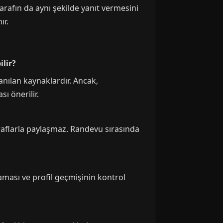
tarafın da aynı şekilde yanıt vermesini
ır.
ilir?
lanılan kaynaklardır. Ancak,
sı önerilir.
araflarla paylaşmaz. Randevu sırasında
laması ve profil geçmişinin kontrol