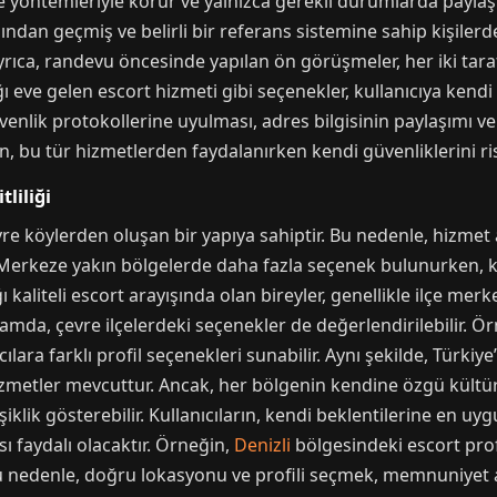
leme yöntemleriyle korur ve yalnızca gerekli durumlarda payl
sından geçmiş ve belirli bir referans sistemine sahip kişilerd
rıca, randevu öncesinde yapılan ön görüşmeler, her iki taraf
ı eve gelen escort hizmeti gibi seçenekler, kullanıcıya ken
enlik protokollerine uyulması, adres bilgisinin paylaşımı ve
ın, bu tür hizmetlerden faydalanırken kendi güvenliklerini r
tliliği
e köylerden oluşan bir yapıya sahiptir. Bu nedenle, hizmet a
 Merkeze yakın bölgelerde daha fazla seçenek bulunurken, kı
ğı kaliteli escort arayışında olan bireyler, genellikle ilçe m
lamda, çevre ilçelerdeki seçenekler de değerlendirilebilir. Ö
lara farklı profil seçenekleri sunabilir. Aynı şekilde, Türkiye
izmetler mevcuttur. Ancak, her bölgenin kendine özgü kültüre
işiklik gösterebilir. Kullanıcıların, kendi beklentilerine en uyg
ı faydalı olacaktır. Örneğin,
Denizli
bölgesindeki escort prof
r. Bu nedenle, doğru lokasyonu ve profili seçmek, memnuniyet a