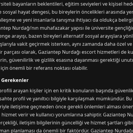
eli bayanların beklentileri, eğitim seviyeleri ve kişisel he
sosyal hayat dengesi, bu bireylerin öncelikleri arasında yer a
lleşme ve yeni insanlarla tanışma ihtiyacı da oldukça belirg
aziantep Nurdağı’nın muhafazakar yapısı ile üniversite gençli
ge arayışı, bazen bireyleri alternatif sosyal arayışlara yön
aşlarıyla vakit geçirmek isterken, aynı zamanda daha özel ve 
 bir parçası olarak, Gaziantep Nurdağı escort hizmetleri de k
rin, güvenilirlik ve gizlilik esasına dayanması gerektiği un
çin önemli bir referans noktası olabilir.
i Gerekenler
fili arayan kişiler için en kritik konuların başında güvenlik 
ahte profil ve yanıltıcı bilgiyle karşılaşmak mümkündür. Bu 
iyle iletişime geçmeden önce gerekli önlemleri alması önemli
en hizmet verir ve kullanıcı yorumlarına sahiptir. Gaziantep
çekliği, iletişim bilgilerinin güncelliği ve hizmet şartları gibi
zaman planlaması da önemli bir faktördür. Gaziantep Nurdağı 