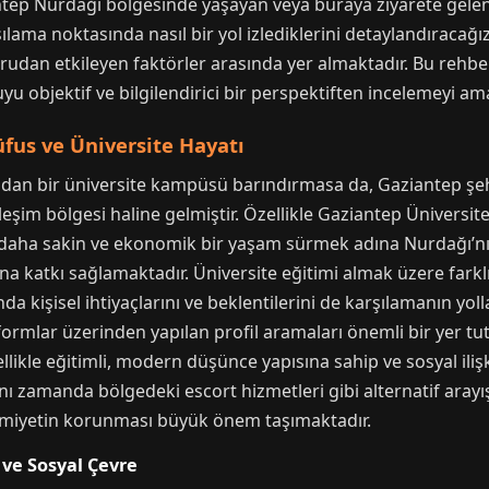
tep Nurdağı bölgesinde yaşayan veya buraya ziyarete gelen b
rşılama noktasında nasıl bir yol izlediklerini detaylandıracağ
oğrudan etkileyen faktörler arasında yer almaktadır. Bu rehbe
 objektif ve bilgilendirici bir perspektiften incelemeyi am
fus ve Üniversite Hayatı
an bir üniversite kampüsü barındırmasa da, Gaziantep şehi
erleşim bölgesi haline gelmiştir. Özellikle Gaziantep Üniversi
daha sakin ve ekonomik bir yaşam sürmek adına Nurdağı’nı 
 katkı sağlamaktadır. Üniversite eğitimi almak üzere farklı
a kişisel ihtiyaçlarını ve beklentilerini de karşılamanın yoll
atformlar üzerinden yapılan profil aramaları önemli bir yer t
llikle eğitimli, modern düşünce yapısına sahip ve sosyal ilişk
ynı zamanda bölgedeki escort hizmetleri gibi alternatif aray
remiyetin korunması büyük önem taşımaktadır.
 ve Sosyal Çevre