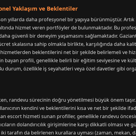
nel Yaklaşım ve Beklentiler
on yıllarda daha profesyonel bir yapıya bürünmüştür. Artık s
altında hizmet veren portföyler de bulunmaktadır. Bu profes
n daha güvenli bir deneyim yaşamasını sağlamaktadır. Gazi
ücret skalasına sahip olmakla birlikte, karşılığında daha kali
r hizmetlerden beklentilerini net bir şekilde belirlemeli ve hi
bayan profili, genellikle belirli bir eğitim seviyesine ve kül
Bu durum, özellikle iş seyahatleri veya özel davetler gibi o
ı
en, randevu sürecinin doğru yönetilmesi büyük önem taşır. 
anıcının kendini ve beklentilerini kısa ve net bir şekilde if
an escort hizmeti sunan profiller, genellikle randevu önces
ıcıların dolandırıcılık girişimlerine karşı dikkatli olması ve
 iki tarafın da belirlenen kurallara uyması (zaman, mekan, d