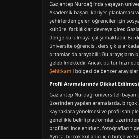
Gaziantep Nurdağı’nda yaşayan üniversit
Akademik başarı, kariyer planlaması ve 
şehirlerden gelen öğrenciler için sosya
kültürel farklılıklar devreye girer. G
denge kurulmaya çalışılmaktadır. Bu den
üniversite öğrencisi, ders çıkışı arkad
ortamlar da arayabilir. Bu arayışların
gelebilmektedir. Ancak bu tür hizmetle
Şehitkamil
bölgesi de benzer arayışlar i
Profil Aramalarında Dikkat Edilmes
Gaziantep Nurdağı üniversiteli bayan pro
üzerinden yapılan aramalarda, birçok s
kaynaklara yönelmesi ve profil sahipler
genellikle belirli platformlar üzerind
profilleri incelenirken, fotoğrafların ger
Ayrıca, birçok kullanıcı için bütçe ve 