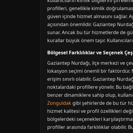
kullanıcıların kimlik bilgilerini şifre
profilleri, genellikle kimlik doğrulama
güven içinde hizmet almasını sağlar. Ay
açısından önemlidir. Gaziantep Nurdağ
sunar. Ancak bu tür hizmetlerde de güv
kurallar büyük önem taşır. Kullanıcılar
Bölgesel Farklılıklar ve Seçenek Çeşi
Gaziantep Nurdağı, ilçe merkezi ve çevr
lokasyon seçimi önemli bir faktördür.
erişim sınırlı olabilir. Gaziantep Nurda
noktalardaki profillere yönelir. Bu bağ
benzer dinamiklere sahip olup, kullanıcı
Zonguldak
gibi şehirlerde de bu tür h
hizmet kalitesi ve profil özellikleri değ
bölgelerdeki seçenekleri karşılaştırmas
profiller arasında farklılıklar olabili