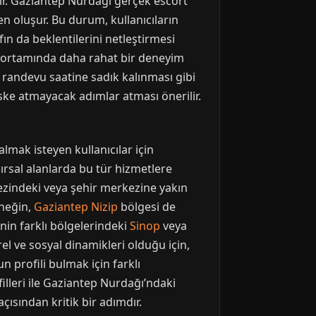
aşır. Gaziantep Nurdağı gerçek escort
en oluşur. Bu durum, kullanıcıların
ın da beklentilerini netleştirmesi
di ortamında daha rahat bir deneyim
 randevu saatine sadık kalınması gibi
iske atmayacak adımlar atması önerilir.
lmak isteyen kullanıcılar için
rsal alanlarda bu tür hizmetlere
erkezindeki veya şehir merkezine yakın
rneğin,
Gaziantep Nizip
bölgesi de
’nin farklı bölgelerindeki
Sinop
veya
l ve sosyal dinamikleri olduğu için,
un profili bulmak için farklı
illeri ile Gaziantep Nurdağı’ndaki
çısından kritik bir adımdır.