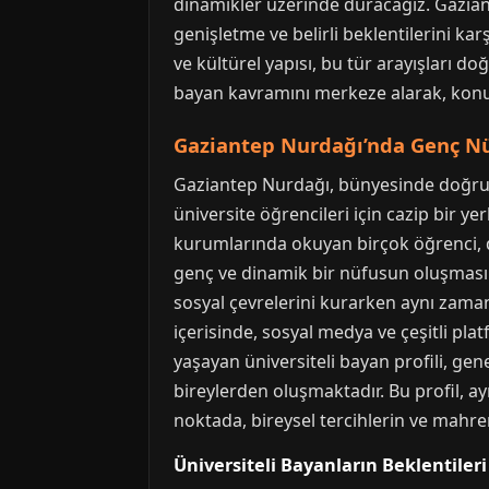
dinamikler üzerinde duracağız. Gazian
genişletme ve belirli beklentilerini ka
ve kültürel yapısı, bu tür arayışları d
bayan kavramını merkeze alarak, konuyu
Gaziantep Nurdağı’nda Genç Nü
Gaziantep Nurdağı, bünyesinde doğrud
üniversite öğrencileri için cazip bir y
kurumlarında okuyan birçok öğrenci, 
genç ve dinamik bir nüfusun oluşmasına
sosyal çevrelerini kurarken aynı zamand
içerisinde, sosyal medya ve çeşitli pl
yaşayan üniversiteli bayan profili, gene
bireylerden oluşmaktadır. Bu profil, a
noktada, bireysel tercihlerin ve mah
Üniversiteli Bayanların Beklentileri