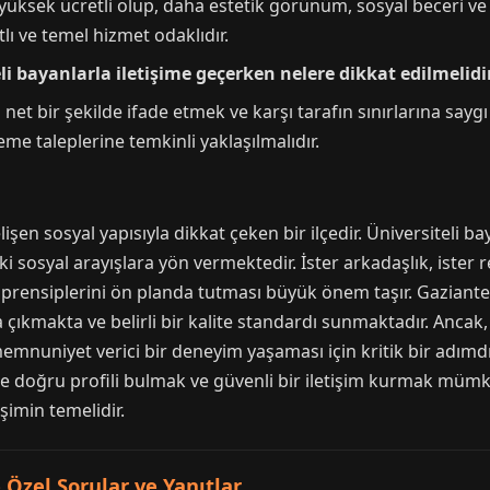
a yüksek ücretli olup, daha estetik görünüm, sosyal beceri ve
lı ve temel hizmet odaklıdır.
i bayanlarla iletişime geçerken nelere dikkat edilmelidi
i net bir şekilde ifade etmek ve karşı tarafın sınırlarına say
eme taleplerine temkinli yaklaşılmalıdır.
en sosyal yapısıyla dikkat çeken bir ilçedir. Üniversiteli ba
 sosyal arayışlara yön vermektedir. İster arkadaşlık, ister r
lik prensiplerini ön planda tutması büyük önem taşır. Gazian
a çıkmakta ve belirli bir kalite standardı sunmaktadır. Ancak,
, memnuniyet verici bir deneyim yaşaması için kritik bir adımd
e doğru profili bulmak ve güvenli bir iletişim kurmak mümk
eşimin temelidir.
Özel Sorular ve Yanıtlar