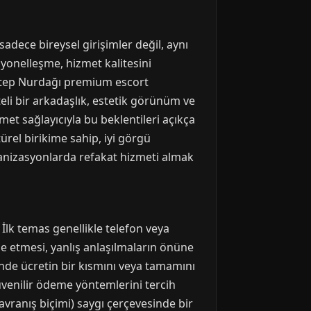
adece bireysel girişimler değil, aynı
yonelleşme, hizmet kalitesini
antep Nurdağı premium escort
teli bir arkadaşlık, estetik görünüm ve
zmet sağlayıcıyla bu beklentileri açıkça
türel birikime sahip, iyi görgü
rganizasyonlarda refakat hizmeti almak
İlk temas genellikle telefon veya
ade etmesi, yanlış anlaşılmaların önüne
inde ücretin bir kısmını veya tamamını
 güvenilir ödeme yöntemlerini tercih
avranış biçimi) saygı çerçevesinde bir