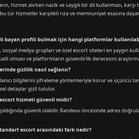
ın, hizmet alırken nazik ve saygılı bir dil kullanması, karşı 
 bu tür hizmetler karşılıklı rıza ve memnuniyet esasına dayan
i bayan profili bulmak için hangi platformlar kullanılab
, sosyal medya grupları ve özel escort siteleri en yaygın kul
katli olması ve platformların güvenilirlik derecesini araştırma
rinde gizlilik nasıl sağlanır?
llanıcı bilgilerini şifreleme yöntemleriyle korur ve üçüncü t
l detaylar gizli tutulur.
escort hizmeti güvenli midir?
alışıldığında güvenli olabilir. Randevu öncesinde adres doğru
standart escort arasındaki fark nedir?