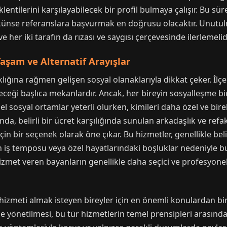
entilerini karşılayabilecek bir profil bulmaya çalışır. Bu sür
nse referanslara başvurmak en doğrusu olacaktır. Unutulmam
her iki tarafın da rızası ve saygısı çerçevesinde ilerlemelidi
aşam ve Alternatif Arayışlar
ğına rağmen gelişen sosyal olanaklarıyla dikkat çeker. İlçe
leceği başlıca mekanlardır. Ancak, her bireyin sosyalleşme biçi
el sosyal ortamlar yeterli olurken, kimileri daha özel ve bireb
şında, belirli bir ücret karşılığında sunulan arkadaşlık ve ref
çin bir seçenek olarak öne çıkar. Bu hizmetler, genellikle belirl
un iş temposu veya özel hayatlarındaki boşluklar nedeniyle bu
hizmet veren bayanların genellikle daha seçici ve profesyonel 
meti almak isteyen bireyler için en önemli konulardan biri gi
e yönetilmesi, bu tür hizmetlerin temel prensipleri arasında 