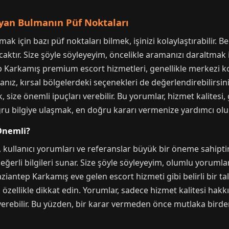
ayan Bulmanın Püf Noktaları
ak için bazı püf noktaları bilmek, işinizi kolaylaştırabilir.
aktır. Size şöyle söyleyeyim, öncelikle aramanızı daraltmak i
tep Karkamış premium escort hizmetleri, genellikle merkezi
anız, kırsal bölgelerdeki seçenekleri de değerlendirebilirsin
size önemli ipuçları verebilir. Bu yorumlar, hizmet kalitesi, g
ru bilgiye ulaşmak, en doğru kararı vermenize yardımcı olur
Önemli?
 kullanıcı yorumları ve referanslar büyük bir öneme sahipti
erli bilgileri sunar. Size şöyle söyleyeyim, olumlu yorumları 
iantep Karkamış eve gelen escort hizmeti gibi belirli bir t
zellikle dikkat edin. Yorumlar, sadece hizmet kalitesi hakkın
ir verebilir. Bu yüzden, bir karar vermeden önce mutlaka bir