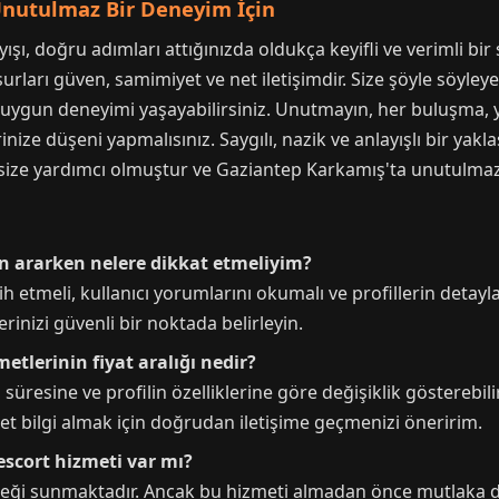
Unutulmaz Bir Deneyim İçin
şı, doğru adımları attığınızda oldukça keyifli ve verimli bir 
ları güven, samimiyet ve net iletişimdir. Size şöyle söyley
uygun deneyimi yaşayabilirsiniz. Unutmayın, her buluşma, yen
inize düşeni yapmalısınız. Saygılı, nazik ve anlayışlı bir yakl
, size yardımcı olmuştur ve Gaziantep Karkamış'ta unutulmaz
n ararken nelere dikkat etmeliyim?
 etmeli, kullanıcı yorumlarını okumalı ve profillerin detayları
rinizi güvenli bir noktada belirleyin.
etlerinin fiyat aralığı nedir?
, süresine ve profilin özelliklerine göre değişiklik gösterebil
 Net bilgi almak için doğrudan iletişime geçmenizi öneririm.
escort hizmeti var mı?
eneği sunmaktadır. Ancak bu hizmeti almadan önce mutlaka de