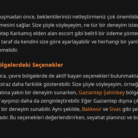
luşmadan önce, beklentilerinizi netleştirmeniz çok önemlidi
esini sağlar. Size şöyle söyleyeyim, ne tür bir deneyim isted
ntep Karkamış elden alan escort gibi belirli bir ödeme yönt
ı taraf da kendini size göre ayarlayabilir ve herhangi bir y
emelidir.
ölgelerdeki Seçenekler
ıra, çevre bölgelerde de aktif bayan seçenekleri bulunmakt
raz daha farklılık gösterebilir. Size şöyle söyleyeyim, örne
atına yakın bir deneyim sunarken,
Gaziantep Şahinbey
bölge
 arayışınızı daha da zenginleştirebilir. Eğer Gaziantep dışına
bir deneyim sunabilir. Aynı şekilde,
Balıkesir
ve
Sivas
gibi şe
tadır. Bu seçenekleri değerlendirirken, seyahat planınızı v