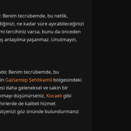
r. Benim tecrübemde, bu netlik,
iğinizi, ne kadar süre ayırabileceğinizi
emi tercihiniz varsa, bunu da önceden
anlış anlaşılma yaşanmaz. Unutmayın,
adır. Benim tecrübemde, bu
ğin
Gaziantep Şehitkamil
bölgesindeki
si daha geleneksel ve sakin bir
 çıkmayı düşünürseniz,
Kocaeli
gibi
hirlerde de kaliteli hizmet
e bütçenizi göz önünde bulundurmanız