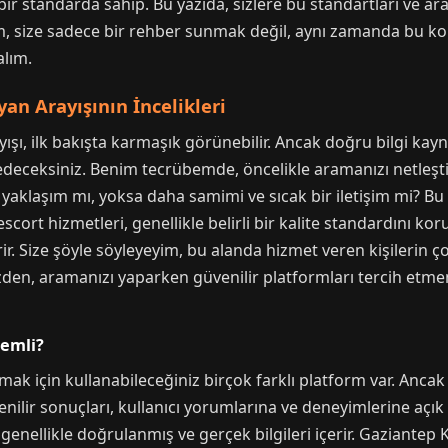
 bir standarda sahip. Bu yazıda, sizlere bu standartları ve ar
m, size sadece bir rehber sunmak değil, aynı zamanda bu kon
alım.
an Arayışının İncelikleri
ışı, ilk bakışta karmaşık görünebilir. Ancak doğru bilgi kayn
edeceksiniz. Benim tecrübemde, öncelikle aramanızı netleşt
aklaşım mı, yoksa daha samimi ve sıcak bir iletişim mi? Bu s
ort hizmetleri, genellikle belirli bir kalite standardını korur.
ir. Size şöyle söyleyeyim, bu alanda hizmet veren kişilerin çoğ
den, aramanızı yaparken güvenilir platformları tercih etme
emli?
ak için kullanabileceğiniz birçok farklı platform var. Ancak
ir sonuçları, kullanıcı yorumlarına ve deneyimlerine açık ol
r genellikle doğrulanmış ve gerçek bilgileri içerir. Gaziantep