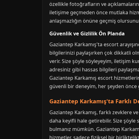
özellikle fotoğrafların ve açıklamaları
iletişime geçmeden önce mutlaka hizme
anlaşmazlığın önüne geçmiş olursunuz.
Güvenlik ve Gizlilik Ön Planda
Gaziantep Karkamış'ta escort arayışında
bilgilerinizi paylaşırken çok dikkatli 
verir. Size şöyle söyleyeyim, iletişim k
adresiniz gibi hassas bilgileri paylaşm
Gaziantep Karkamış escort hizmetlerin
güvenli bir deneyim, her şeyden önce g
Gaziantep Karkamış'ta Farklı D
Gaziantep Karkamış, farklı zevklere ve 
daha keyifli hale getirebilir. Size şöyl
bulmanız mümkün. Gaziantep Karkamış k
hizmetler, sadece fiziksel bir birliktel