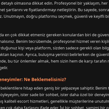
n detaylı olmasına dikkat edin. Profesyonel bir yaklaşım, her 
t şartlarını ve fiyatlandırmayı netleştirin. Bu sayede, son
 Unutmayın, doğru platformu seçmek, güvenli ve keyifli bir
 en çok dikkat etmeniz gereken konulardan biri de güvenlik ve
olmalısınız. Benim tecrübemde, profesyonel hizmet veren kişil
urduğunuz kişi veya platform, sizden sadece gerekli olan bilgi
aktan kaçının. Ayrıca, buluşma yerinizi belirlerken de güvenli
de, bu tür önlemler almak, hem sizin hem de karşı tarafın 
elir.
eneyimler: Ne Beklemelisiniz?
beklentilere hitap eden geniş bir yelpazeye sahiptir. Benim t
e söyleyeyim, ister sade bir sohbet, ister daha özel bir deney
aliteli escort hizmetleri, genellikle müşterilerine unutul
ikten çok daha fazlasını ifade eder. İyi bir sohbet, samimi bir