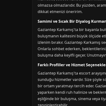
olmazsa olmazlarıdır. Bu yüzden, arama
dikkat etmenizi öneririm.
Samimi ve Sıcak Bir Diyalog Kurma
Gaziantep Karkamış'ta bir bayanla bu
buluşmanın kalitesini büyük ölçüde etki
izlenim bırakır. Gaziantep Karkamış seçki
Onlarla sohbet ederken, beklentileriniz
buluşma daha keyifli geçer. Unutmayın, iy
Farklı Profiller ve Hizmet Seçenekle
Gaziantep Karkamış'ta escort arayışınız
sunduğu hizmetler vardır. Size şöyle 
bir ortam yaratmayı tercih eder. Gazian
yaparken kendi ruh halinize ve beklen
eşliğinde bir buluşma, sinema veya tiyat
zenginleştirebilir.