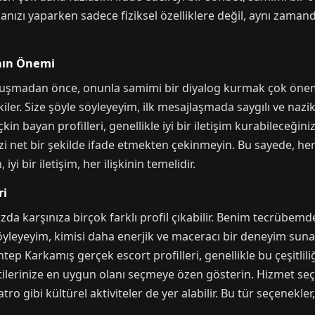
nızı yaparken sadece fiziksel özelliklere değil, aynı zamand
nın Önemi
luşmadan önce, onunla samimi bir diyalog kurmak çok önem
ler. Size şöyle söyleyeyim, ilk mesajlaşmada saygılı ve nazik
n bayan profilleri, genellikle iyi bir iletişim kurabileceğiniz,
i net bir şekilde ifade etmekten çekinmeyin. Bu sayede, her ik
i bir iletişim, her ilişkinin temelidir.
ri
da karşınıza birçok farklı profil çıkabilir. Benim tecrübemde
söyleyeyim, kimisi daha enerjik ve maceracı bir deneyim sun
tep Karkamış gerçek escort profilleri, genellikle bu çeşitlili
tilerinize en uygun olanı seçmeye özen gösterin. Hizmet se
ro gibi kültürel aktiviteler de yer alabilir. Bu tür seçenekle