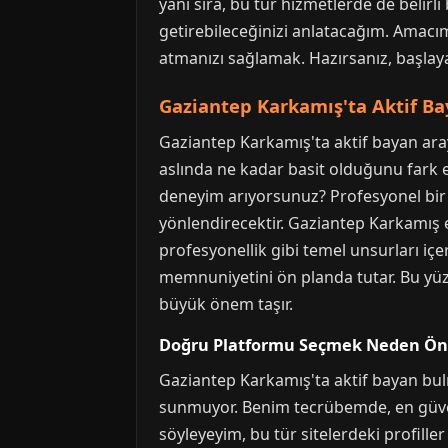
yanı sıra, bu tür hizmetlerde de belirli
getirebileceğinizi anlatacağım. Amacı
atmanızı sağlamak. Hazırsanız, başlay
Gaziantep Karkamış'ta Aktif Bay
Gaziantep Karkamış'ta aktif bayan aray
aslında ne kadar basit olduğunu fark 
deneyim arıyorsunuz? Profesyonel bir y
yönlendirecektir. Gaziantep Karkamış esc
profesyonellik gibi temel unsurları içer
memnuniyetini ön planda tutar. Bu yüz
büyük önem taşır.
Doğru Platformu Seçmek Neden Ön
Gaziantep Karkamış'ta aktif bayan bulm
sunmuyor. Benim tecrübemde, en güvenil
söyleyeyim, bu tür sitelerdeki profille