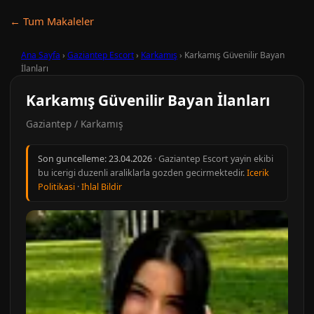
← Tum Makaleler
Ana Sayfa
›
Gaziantep Escort
›
Karkamış
›
Karkamış Güvenilir Bayan
İlanları
Karkamış Güvenilir Bayan İlanları
Gaziantep / Karkamış
Son guncelleme:
23.04.2026
· Gaziantep Escort yayin ekibi
bu icerigi duzenli araliklarla gozden gecirmektedir.
Icerik
Politikasi
·
Ihlal Bildir