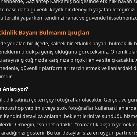
u rehberde, Gaziantep Karkamış bölgesinde etkinlik bayan s
ze nasıl daha güvenli, keyifli bir deneyim yaşatabileceğimizi
 bu tercihi yaparken kendinizi rahat ve güvende hissetmenizd
kinlik Bayanı Bulmanın İpuçları
e yer alan bir ilçede, kaliteli bir etkinlik bayanı bulmak ilk
neklerin oldukça geniş olduğunu göreceksiniz. Önemli olan, 
bu arayışa çıktığınızda karşınıza birçok ilan ve site çıkacaktır
edenle, güvenilir platformları tercih etmek ve ilanlardaki de
ımdır.
e Anlatıyor?
 ilk dikkatinizi çeken şey fotoğraflar olacaktır. Gerçek ve gün
a photoshop yapılmış veya stok fotoğraflar kullanan ilanlarda
. Kendini detaylıca anlatan, beklentilerini ve sunduğu hizmet
ilerdir. Örneğin, "sohbet odaklı", "romantik akşam yemekleri"
nlik aradığınızı gösterir. Bu tür detaylar, size en uygun partne