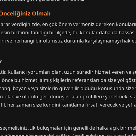
 Önceliğiniz Olmalı
 karar verdiğinizde, en çok önem vermeniz gereken konuların b
in birbirini tanıdığı bir ilçede, bu konular daha da hassas bir
lmasını ve herhangi bir olumsuz durumla karşılaşmamayı hak ed
r
ir. Kullanıcı yorumları olan, uzun süredir hizmet veren ve şeff
a önce bu hizmeti almış kişilerin referansları da size yol gös
angi bayan veya sitelerin güvenilir olduğu konusunda size fi
rı olan ve olumlu geri dönüşler alan profillere yönelmek, siz
il, her zaman size kendini kanıtlama fırsatı verecek ve şeffaf
 seçmelisiniz. İlk buluşmalar için genellikle halka açık bir 