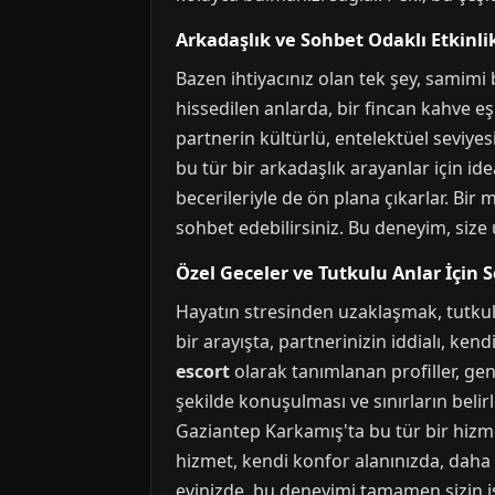
Arkadaşlık ve Sohbet Odaklı Etkinli
Bazen ihtiyacınız olan tek şey, samimi b
hissedilen anlarda, bir fincan kahve eşl
partnerin kültürlü, entelektüel seviyesi
bu tür bir arkadaşlık arayanlar için idea
becerileriyle de ön plana çıkarlar. Bir 
sohbet edebilirsiniz. Bu deneyim, size 
Özel Geceler ve Tutkulu Anlar İçin 
Hayatın stresinden uzaklaşmak, tutkulu
bir arayışta, partnerinizin iddialı, ke
escort
olarak tanımlanan profiller, gene
şekilde konuşulması ve sınırların belirl
Gaziantep Karkamış'ta bu tür bir hiz
hizmet, kendi konfor alanınızda, daha ö
evinizde, bu deneyimi tamamen sizin ist