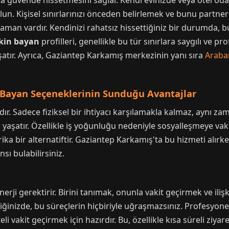
a güvende hissetmesini sağlar. Kendi evinizde veya otel oda
n. Kişisel sınırlarınızı önceden belirlemek ve bunu partneri
zaman vardır. Kendinizi rahatsız hissettiğiniz bir durumda,
kin bayan
profilleri, genellikle bu tür sınırlara saygılı ve pr
şatır. Ayrıca, Gaziantep Karkamış merkezinin yanı sıra
Araba
 Bayan Seçeneklerinin Sunduğu Avantajlar
ır. Sadece fiziksel bir ihtiyacı karşılamakla kalmaz, aynı z
r yaşatır. Özellikle iş yoğunluğu nedeniyle sosyalleşmeye va
rika bir alternatiftir. Gaziantep Karkamış'ta bu hizmeti alı
sı bulabilirsiniz.
erji gerektirir. Birini tanımak, onunla vakit geçirmek ve ilişki
diğinizde, bu süreçlerin hiçbiriyle uğraşmazsınız. Profesyonel
eli vakit geçirmek için hazırdır. Bu, özellikle kısa süreli zi