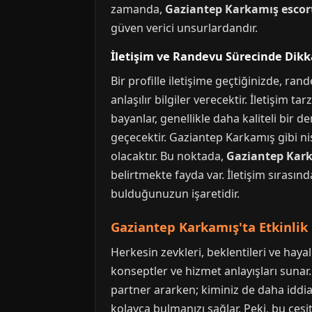
zamanda,
Gaziantep Karkamış escor
güven verici unsurlardandır.
İletişim ve Randevu Sürecinde Dikk
Bir profille iletişime geçtiğinizde, ran
anlaşılır bilgiler verecektir. İletişim tar
bayanlar, genellikle daha kaliteli bir 
geçecektir. Gaziantep Karkamış gibi nis
olacaktır. Bu noktada,
Gaziantep Kark
belirtmekte fayda var. İletişim sırası
bulduğunuzun işaretidir.
Gaziantep Karkamış'ta Etkinlik 
Herkesin zevkleri, beklentileri ve haya
konseptler ve hizmet anlayışları sunar
partner ararken; kiminiz de daha iddialı 
kolayca bulmanızı sağlar. Peki, bu çeşit