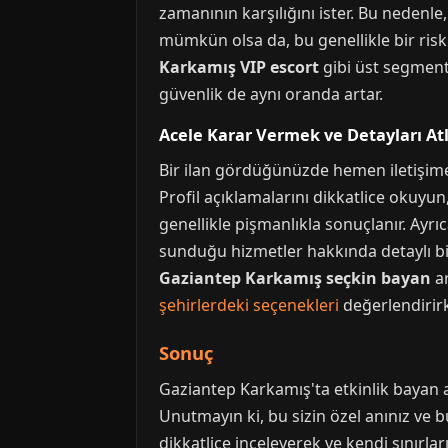
zamanının karşılığını ister. Bu nedenl
mümkün olsa da, bu genellikle bir ris
Karkamış VIP escort
gibi üst segment 
güvenlik de aynı oranda artar.
Acele Karar Vermek ve Detayları A
Bir ilan gördüğünüzde hemen iletişime 
Profil açıklamalarını dikkatlice okuyun
genellikle pişmanlıkla sonuçlanır. Ayrı
sunduğu hizmetler hakkında detaylı bilgi
Gaziantep Karkamış seçkin bayan
ar
şehirlerdeki seçenekleri
değerlendirirke
Sonuç
Gaziantep Karkamış'ta etkinlik bayan ar
Unutmayın ki, bu sizin özel anınız ve b
dikkatlice inceleyerek ve kendi sınırları