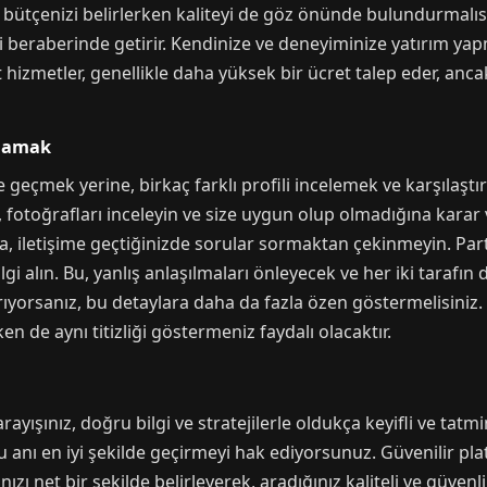
e, bütçenizi belirlerken kaliteyi de göz önünde bulundurmalıs
ki beraberinde getirir. Kendinize ve deneyiminize yatırım y
hizmetler, genellikle daha yüksek bir ücret talep eder, anca
tlamak
geçmek yerine, birkaç farklı profili incelemek ve karşılaşt
, fotoğrafları inceleyin ve size uygun olup olmadığına karar v
ca, iletişime geçtiğinizde sorular sormaktan çekinmeyin. Partn
 alın. Bu, yanlış anlaşılmaları önleyecek ve her iki tarafın da
ıyorsanız, bu detaylara daha da fazla özen göstermelisiniz. 
n de aynı titizliği göstermeniz faydalı olacaktır.
ayışınız, doğru bilgi ve stratejilerle oldukça keyifli ve tatm
u anı en iyi şekilde geçirmeyi hak ediyorsunuz. Güvenilir plat
nızı net bir şekilde belirleyerek, aradığınız kaliteli ve güvenl