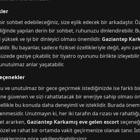
kler
ir sohbet edebileceğiniz, size eşlik edecek bir arkadaştır. Öz
iğinde yapılan derin bir sohbet, ruhunuzu dinlendirebilir. Bu 
 yüksek ve iyi bir dinleyici olması önemlidir.
Gaziantep Kark
ldir. Bu bayanlar, sadece fiziksel özellikleriyle değil, aynı z
müzede geziye çıkabilir, bir tiyatro oyununu birlikte izleyebil
unutulmaz anlar yaşatabilir.
Seçenekler
 ve unutulmaz bir gece geçirmek istediğinizde ise farklı bir
ndine güvenen ve sizi rahatlatacak bir enerjiye sahip olması ö
llikle bu konuda daha deneyimli ve isteklidir. Burada önemli o
enmesidir. Unutmayın ki, her iki tarafın da rızası ve rahatlığı,
met ararken,
Gaziantep Karkamış eve gelen escort
seçeneği
zel ve rahat bir ortamda vakit geçirmenize olanak tanır. İst
eklerinize göre şekillendirebilirsiniz.