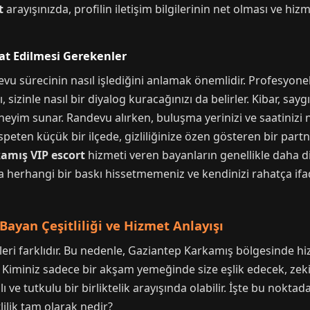
t
arayışınızda, profilin iletişim bilgilerinin net olması ve hiz
at Edilmesi Gerekenler
devu sürecinin nasıl işlediğini anlamak önemlidir. Profesyonel 
zı, sizinle nasıl bir diyalog kuracağınızı da belirler. Kibar, say
deneyim sunar. Randevu alırken, buluşma yerinizi ve saatinizi 
peten küçük bir ilçede, gizliliğinize özen gösteren bir partn
amış VIP escort
hizmeti veren bayanların genellikle daha 
nda herhangi bir baskı hissetmemeniz ve kendinizi rahatça ifa
Bayan Çeşitliliği ve Hizmet Anlayışı
lleri farklıdır. Bu nedenle, Gaziantep Karkamış bölgesinde hi
. Kiminiz sadece bir akşam yemeğinde size eşlik edecek, zeki
ve tutkulu bir birliktelik arayışında olabilir. İşte bu noktada,
lilik tam olarak nedir?