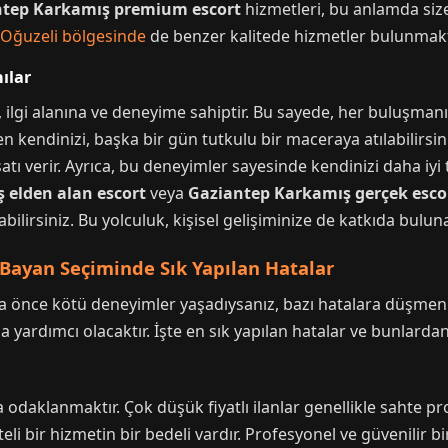
ntep Karkamış premium escort
hizmetleri, bu anlamda size
Oğuzeli bölgesinde
de benzer kalitede hizmetler bulunmakt
ılar
, ilgi alanına ve deneyime sahiptir. Bu sayede, her buluşmanız 
 kendinizi, başka bir gün tutkulu bir maceraya atılabilirsiniz
tı verir. Ayrıca, bu deneyimler sayesinde kendinizi daha iyi tanı
 elden alan escort
veya
Gaziantep Karkamış gerçek esco
lirsiniz. Bu yolculuk, kişisel gelişiminize de katkıda bulunab
 Bayan Seçiminde Sık Yapılan Hatalar
ha önce kötü deneyimler yaşadıysanız, bazı hatalara düşmeniz
 yardımcı olacaktır. İşte en sık yapılan hatalar ve bunlardan
odaklanmaktır. Çok düşük fiyatlı ilanlar genellikle sahte profi
eli bir hizmetin bir bedeli vardır. Profesyonel ve güvenilir b