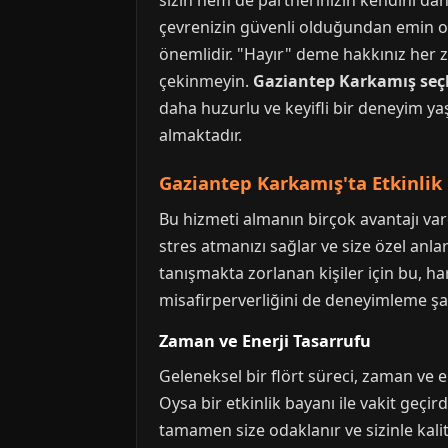
sizin hem de partnerinizin kendini dah
çevrenizin güvenli olduğundan emin olu
önemlidir. "Hayır" deme hakkınız her 
çekinmeyin.
Gaziantep Karkamış seç
daha huzurlu ve keyifli bir deneyim ya
almaktadır.
Gaziantep Karkamış'ta Etkinlik
Bu hizmeti almanın birçok avantajı vard
stres atmanızı sağlar ve size özel anla
tanışmakta zorlanan kişiler için bu, ha
misafirperverliğini de deneyimleme şan
Zaman ve Enerji Tasarrufu
Geleneksel bir flört süreci, zaman ve en
Oysa bir etkinlik bayanı ile vakit geçir
tamamen size odaklanır ve sizinle kalit