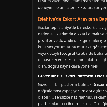
tanıtım yazısı değil, tamamen samimi b
deneyimli olun, ister ilk kez araştırıyo
İslahiye’de Eskort Arayışına Ba
Gaziantep İslahiye’de bir eskort arayış
nedenle, ilk adımda dikkatli olmak ve 
profiller ve dolandırıcılık girişimler
kullanıcı yorumlarına mutlaka göz atma
veya detaylı fotoğraf talebinde bulunabil
olması, seçeneklerin sınırlı olabilec
olan, doğru kaynaklara yönelmek.
Güvenilir Bir Eskort Platformu Nasıl 
Güvenilir bir platform bulmak,
Gaziant
doğrulaması yapar, yorumlara açıktır ve i
olabilir. Özensizce hazırlanmış, reklam
platformları tercih etmelisiniz. Örneği