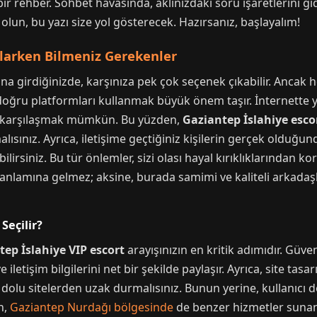
ir rehber. Sohbet havasında, aklınızdaki soru işaretlerini 
r olun, bu yazı size yol gösterecek. Hazırsanız, başlayalım!
şlarken Bilmeniz Gerekenler
ına girdiğinizde, karşınıza pek çok seçenek çıkabilir. Ancak 
doğru platformları kullanmak büyük önem taşır. İnternette y
iyle karşılaşmak mümkün. Bu yüzden,
Gaziantep İslahiye esco
lısınız. Ayrıca, iletişime geçtiğiniz kişilerin gerçek oldu
irsiniz. Bu tür önlemler, sizi olası hayal kırıklıklarından kor
eği anlamına gelmez; aksine, burada samimi ve kaliteli arka
Seçilir?
ep İslahiye VIP escort
arayışınızın en kritik adımıdır. Güveni
letişim bilgilerini net bir şekilde paylaşır. Ayrıca, site tasar
 dolu sitelerden uzak durmalısınız. Bunun yerine, kullanıcı do
n,
Gaziantep Nurdağı bölgesinde
de benzer hizmetler sunan 