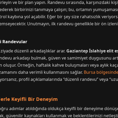
leyin ve bir plan yapın. Randevu sırasında, karşınızdaki kişiy
 ederek birbirinizi tanımaya çalışın; bu, ortamın yumuşamasın
trol kaybına yol açabilir. Eğer bir şey size rahatsızlık veriyo
nemseyecektir. Unutmayın, ilk randevu genellikle bir ön izleni
li Randevular
 ziyade düzenli arkadaşlıklar arar.
Gaziantep İslahiye elit e
randevu arkadaşı bulmak, güven ve samimiyet duygusunu artırır.
in oluşur. Örneğin, haftalık kahve buluşmaları veya aylık kaç
zamanını daha verimli kullanmasını sağlar.
Bursa bölgesind
arıyorsanız, profil açıklamalarında “düzenli randevu” veya “uzu
lerle Keyifli Bir Deneyim
doğru adımlar atıldığında oldukça keyifli bir deneyime dönüşe
k, güvenilir kaynakları kullanmak ve beklentilerinizi netle