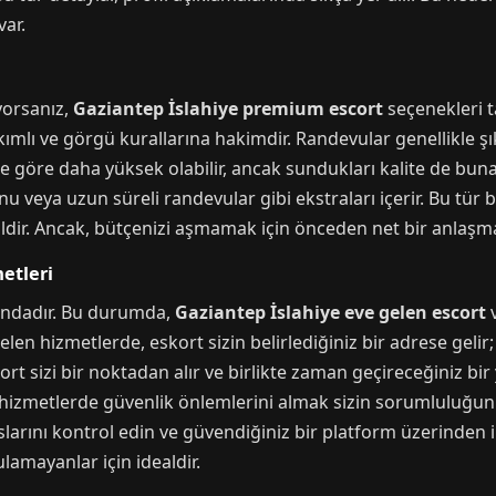
var.
ıyorsanız,
Gaziantep İslahiye premium escort
seçenekleri t
kımlı ve görgü kurallarına hakimdir. Randevular genellikle ş
re göre daha yüksek olabilir, ancak sundukları kalite de buna 
 veya uzun süreli randevular gibi ekstraları içerir. Bu tür 
aldir. Ancak, bütçenizi aşmamak için önceden net bir anlaşm
etleri
plandadır. Bu durumda,
Gaziantep İslahiye eve gelen escort
len hizmetlerde, eskort sizin belirlediğiniz bir adrese gelir;
kort sizi bir noktadan alır ve birlikte zaman geçireceğiniz bi
n hizmetlerde güvenlik önlemlerini almak sizin sorumluluğunu
rını kontrol edin ve güvendiğiniz bir platform üzerinden il
lamayanlar için idealdir.