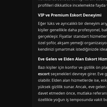
profilleri dikkatlice incelemekte fayda 
VIP ve Premium Eskort Deneyimi
Eğer lüks ve ayrıcalıklı bir deneyim ar
kişiler genellikle daha profesyonel, ba
gerçekleşir. Fiyatlar standart hizmetle
özel şoför, akşam yemeği organizasyonu
kendinizi şımartmak istediğinizde ide
Eve Gelen ve Elden Alan Eskort Hizm
Bazı kişiler için konfor ve gizlilik ön 
escort
seçenekleri devreye girer. Eve ge
olabilir. Elden alan hizmetlerde ise, es
yüksek gizlilik sunar. Ancak, eve gele
davet etmeden önce, mutlaka referansla
özellikle yoğun iş temposunda vakit bu