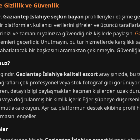
 Gizlilik ve Güvenlik
r.
Gaziantep İslahiye seçkin bayan
profilleriyle iletişime g
r platformlar, kullanıcı verilerini şifreler ve üçüncü tarafla
rinizi ve zamanını yalnızca güvendiğiniz kişilerle paylaşın.
G
emleri geçerlidir. Unutmayın, bu tür hizmetlerde karşılıklı sa
zi rahatlatacak bir başkasını aramaktan çekinmeyin. Güvenliği
nuz?
gındır.
Gaziantep İslahiye kaliteli escort
arayışınızda, bu 
toğrafları çok profesyonel veya stok fotoğraf gibi görünüyorsa,
ren, detaylı bilgi paylaşmaktan kaçınan kişilerden uzak durun
 veya doğrulanmış bir kimlik içerir. Eğer şüpheye düşerseniz,
 mutlaka okuyun. Ayrıca, platformun destek ekibine profil h
şmasını engeller.
ler