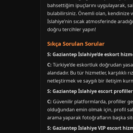
bahsettiğim ipuçlarını uygulayarak, sah
bulabilirsiniz. Önemli olan, kendinize 
İslahiye’nin sıcak atmosferinde aradı
doğru tercihler yapın!
Sıkça Sorulan Sorular
S: Gaziantep İslahiye’de eskort hiz
C:
Türkiye’de eskortluk doğrudan yasal 
alandadır. Bu tür hizmetler, karşılıklı 
netleştirmek ve saygılı bir iletişim ku
S: Gaziantep İslahiye escort profille
C:
Güvenilir platformlarda, profiller gen
olduğundan emin olmak için, profil sah
arama yaparak fotoğrafların başka sitel
S: Gaziantep İslahiye VIP escort hizm