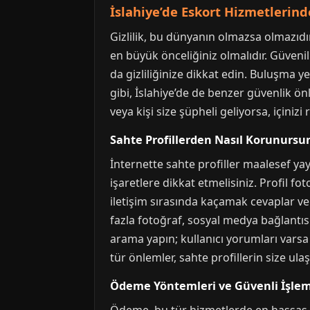
İslahiye’de Eskort Hizmetlerinde
Gizlilik, bu dünyanın olmazsa olmazıdı
en büyük önceliğiniz olmalıdır. Güvenili
da gizliliğinize dikkat edin. Buluşma ye
gibi, İslahiye’de de benzer güvenlik önl
veya kişi size şüpheli geliyorsa, içini
Sahte Profillerden Nasıl Korunursu
İnternette sahte profiller maalesef yay
işaretlere dikkat etmelisiniz. Profil fo
iletişim sırasında kaçamak cevaplar ve
fazla fotoğraf, sosyal medya bağlantısı
arama yapın; kullanıcı yorumları varsa
tür önlemler, sahte profillerin size ula
Ödeme Yöntemleri ve Güvenli İşlem