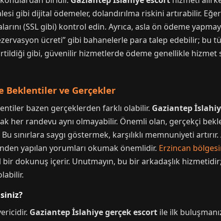
konulardan biridir.
Gaziantep İslahiye escort
hizmeti alırk
esi gibi dijital ödemeler, dolandırılma riskini artırabilir. 
kalarını (SSL gibi) kontrol edin. Ayrıca, asla ön ödeme yapm
zervasyon ücreti” gibi bahanelerle para talep edebilir; bu tür
rtildiği gibi, güvenilir hizmetlerde ödeme genellikle hizmet s
e Beklentiler ve Gerçekler
ntiler bazen gerçeklerden farklı olabilir.
Gaziantep İslahiy
cak her randevu aynı olmayabilir. Önemli olan, gerçekçi bekl
rdır. Bu sınırlara saygı göstermek, karşılıklı memnuniyeti artırır
erinden yapılan yorumları okumak önemlidir.
Erzincan bölges
 bir dokunuş içerir. Unutmayın, bu bir arkadaşlık hizmetidir
labilir.
siniz?
ricidir.
Gaziantep İslahiye gerçek escort
ile ilk buluşmanı