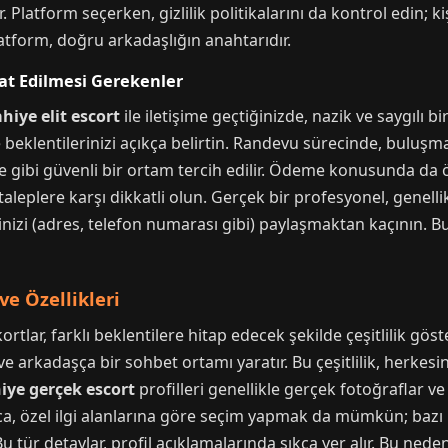
 Platform seçerken, gizlilik politikalarını da kontrol edin; kiş
atform, doğru arkadaşlığın anahtarıdır.
at Edilmesi Gerekenler
hiye elit escort
ile iletişime geçtiğinizde, nazik ve saygılı b
ve beklentilerinizi açıkça belirtin. Randevu sürecinde, bulu
daire gibi güvenli bir ortam tercih edilir. Ödeme konusunda d
ür taleplere karşı dikkatli olun. Gerçek bir profesyonel, gene
erinizi (adres, telefon numarası gibi) paylaşmaktan kaçının. Bu
 ve Özellikleri
tlar, farklı beklentilere hitap edecek şekilde çeşitlilik göst
arkadaşça bir sohbet ortamı yaratır. Bu çeşitlilik, herkesi
iye gerçek escort
profilleri genellikle gerçek fotoğraflar ve 
yrıca, özel ilgi alanlarına göre seçim yapmak da mümkün; bazı 
tür detaylar, profil açıklamalarında sıkça yer alır. Bu nedenl