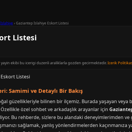
›
İslahiye
›
Gaziantep İslahiye Eskort Listesi
rt Listesi
yayin ekibi bu icerigi duzenli araliklarla gozden gecirmektedir.
Icerik Politikas
ri: Samimi ve Detaylı Bir Bakış
oğal güzellikleriyle bilinen bir ilçemiz. Burada yaşayan veya
. Özellikle özel sohbet ve arkadaşlık arayanlar için
Gaziantep
 geliyor. Bu rehberde, sizlere bu alandaki deneyimlerimden
laşmanızı sağlamak, yanlış yönlendirmelerden kaçınmanıza y