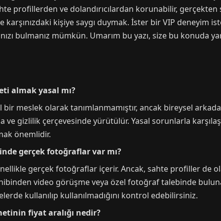
te profillerden ve dolandırıcılardan korunabilir, gerçekten s
ve karşınızdaki kişiye saygı duymak. İster bir VIP deneyim is
ğınızı bulmanız mümkün. Umarım bu yazı, size bu konuda yar
meti almak yasal mı?
bir meslek olarak tanımlanmamıştır, ancak bireysel arkadaşlı
rıza ve gizlilik çerçevesinde yürütülür. Yasal sorunlarla karş
rmak önemlidir.
rinde gerçek fotoğraflar var mı?
ellikle gerçek fotoğraflar içerir. Ancak, sahte profiller de ol
ibinden video görüşme veya özel fotoğraf talebinde bulunabi
erde kullanılıp kullanılmadığını kontrol edebilirsiniz.
etinin fiyat aralığı nedir?