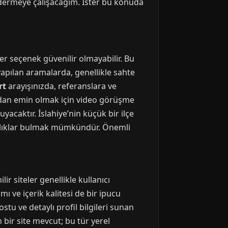
gidermeye çalışacağım. İster bu konuda
her seçenek güvenilir olmayabilir. Bu
apılan aramalarda, genellikle sahte
rt
arayışınızda, referanslara ve
ğundan emin olmak için video görüşme
uyacaktır. İslahiye’nin küçük bir ilçe
daşlıklar bulmak mümkündür. Önemli
lir siteler genellikle kullanıcı
ımı ve içerik kalitesi de bir ipucu
stu ve detaylı profil bilgileri sunan
bir site mevcut; bu tür yerel