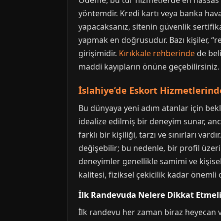
Ödeme, bu tür hizmetlerde en hassas 
yöntemdir. Kredi kartı veya banka haval
yapacaksanız, sitenin güvenlik sertifi
yapmak en doğrusudur. Bazı kişiler, “re
girişimidir.
Kırıkkale rehberinde
de beli
maddi kayıpların önüne geçebilirsiniz.
İslahiye’de Eskort Hizmetlerind
Bu dünyaya yeni adım atanlar için bekle
idealize edilmiş bir deneyim sunar, an
farklı bir kişiliği, tarzı ve sınırları va
değişebilir; bu nedenle, bir profil üz
deneyimler genellikle samimi ve kişisel
kalitesi, fiziksel çekicilik kadar önemli o
İlk Randevuda Nelere Dikkat Etmeli
İlk randevu her zaman biraz heyecan ve