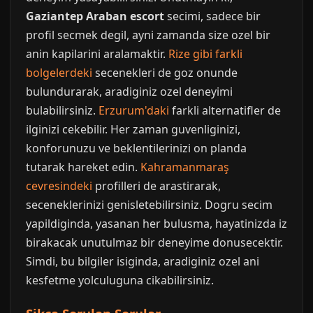
Gaziantep Araban escort
secimi, sadece bir
profil secmek degil, ayni zamanda size ozel bir
anin kapilarini aralamaktir.
Rize gibi farkli
bolgelerdeki
secenekleri de goz onunde
bulundurarak, aradiginiz ozel deneyimi
bulabilirsiniz.
Erzurum'daki
farkli alternatifler de
ilginizi cekebilir. Her zaman guvenliginizi,
konforunuzu ve beklentilerinizi on planda
tutarak hareket edin.
Kahramanmaraş
cevresindeki
profilleri de arastirarak,
seceneklerinizi genisletebilirsiniz. Dogru secim
yapildiginda, yasanan her bulusma, hayatinizda iz
birakacak unutulmaz bir deneyime donusecektir.
Simdi, bu bilgiler isiginda, aradiginiz ozel ani
kesfetme yolculuguna cikabilirsiniz.