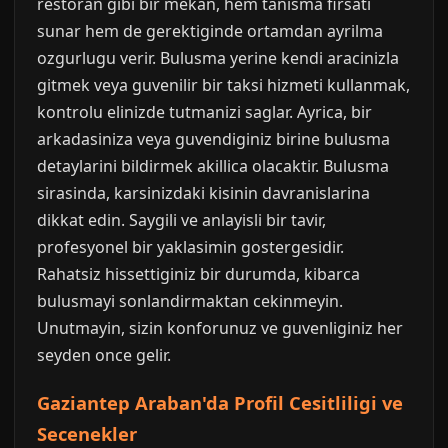
restoran gibi bir mekan, hem tanisma firsati
sunar hem de gerektiginde ortamdan ayrilma
ozgurlugu verir. Bulusma yerine kendi aracinizla
gitmek veya guvenilir bir taksi hizmeti kullanmak,
kontrolu elinizde tutmanizi saglar. Ayrica, bir
arkadasiniza veya guvendiginiz birine bulusma
detaylarini bildirmek akillica olacaktir. Bulusma
sirasinda, karsinizdaki kisinin davranislarina
dikkat edin. Saygili ve anlayisli bir tavir,
profesyonel bir yaklasimin gostergesidir.
Rahatsiz hissettiginiz bir durumda, kibarca
bulusmayi sonlandirmaktan cekinmeyin.
Unutmayin, sizin konforunuz ve guvenliginiz her
seyden once gelir.
Gaziantep Araban'da Profil Cesitliligi ve
Secenekler