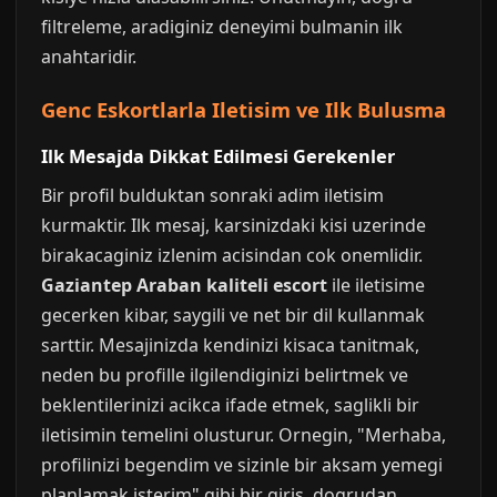
filtreleme, aradiginiz deneyimi bulmanin ilk
anahtaridir.
Genc Eskortlarla Iletisim ve Ilk Bulusma
Ilk Mesajda Dikkat Edilmesi Gerekenler
Bir profil bulduktan sonraki adim iletisim
kurmaktir. Ilk mesaj, karsinizdaki kisi uzerinde
birakacaginiz izlenim acisindan cok onemlidir.
Gaziantep Araban kaliteli escort
ile iletisime
gecerken kibar, saygili ve net bir dil kullanmak
sarttir. Mesajinizda kendinizi kisaca tanitmak,
neden bu profille ilgilendiginizi belirtmek ve
beklentilerinizi acikca ifade etmek, saglikli bir
iletisimin temelini olusturur. Ornegin, "Merhaba,
profilinizi begendim ve sizinle bir aksam yemegi
planlamak isterim" gibi bir giris, dogrudan