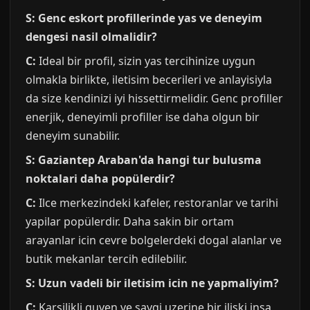
S: Genc eskort profillerinde yas ve deneyim
dengesi nasil olmalidir?
C:
Ideal bir profil, sizin yas tercihinize uygun
olmakla birlikte, iletisim becerileri ve anlayisiyla
da size kendinizi iyi hissettirmelidir. Genc profiller
enerjik, deneyimli profiller ise daha olgun bir
deneyim sunabilir.
S: Gaziantep Araban'da hangi tur bulusma
noktalari daha popülerdir?
C:
Ilce merkezindeki kafeler, restoranlar ve tarihi
yapilar popülerdir. Daha sakin bir ortam
arayanlar icin cevre bolgelerdeki dogal alanlar ve
butik mekanlar tercih edilebilir.
S: Uzun vadeli bir iletisim icin ne yapmaliyim?
C:
Karsilikli guven ve saygi uzerine bir iliski insa