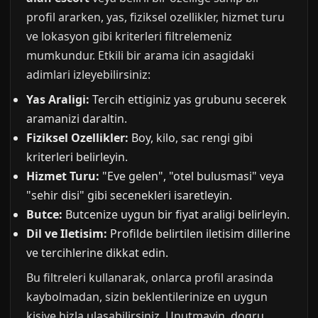
profil ararken, yas, fiziksel ozellikler, hizmet turu
ve lokasyon gibi kriterleri filtrelemeniz
mumkundur. Etkili bir arama icin asagidaki
adimlari izleyebilirsiniz:
Yas Araligi:
Tercih ettiginiz yas grubunu secerek
aramanizi daraltin.
Fiziksel Ozellikler:
Boy, kilo, sac rengi gibi
kriterleri belirleyin.
Hizmet Turu:
"Eve gelen", "otel bulusmasi" veya
"sehir disi" gibi secenekleri isaretleyin.
Butce:
Butcenize uygun bir fiyat araligi belirleyin.
Dil ve Iletisim:
Profilde belirtilen iletisim dillerine
ve tercihlerine dikkat edin.
Bu filtreleri kullanarak, onlarca profil arasinda
kaybolmadan, sizin beklentilerinize en uygun
kisiye hizla ulasabilirsiniz. Unutmayin, dogru