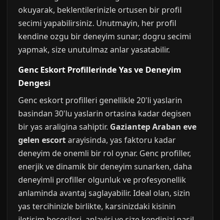
okuyarak, beklentilerinizle ortusen bir profil
secimi yapabilirsiniz. Unutmayin, her profil
kendine ozgu bir deneyim sunar; dogru secimi
yapmak, size unutulmaz anlar yasatabilir.
Genc Eskort Profillerinde Yas ve Deneyim
Dengesi
Genc eskort profilleri genellikle 20'li yaslarin
basindan 30'lu yaslarin ortasina kadar degisen
bir yas araligina sahiptir.
Gaziantep Araban eve
gelen escort
arayisinda, yas faktoru kadar
deneyim de onemli bir rol oynar. Genc profiller,
enerjik ve dinamik bir deneyim sunarken, daha
deneyimli profiller olgunluk ve profesyonellik
anlaminda avantaj saglayabilir. Ideal olan, sizin
yas tercihinizle birlikte, karsinizdaki kisinin
iletisim becerileri, anlayisi ve size kendinizi nasil