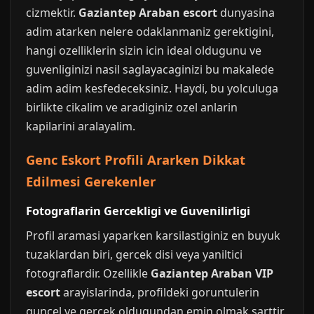
cizmektir.
Gaziantep Araban escort
dunyasina
adim atarken nelere odaklanmaniz gerektigini,
hangi ozelliklerin sizin icin ideal oldugunu ve
guvenliginizi nasil saglayacaginizi bu makalede
adim adim kesfedeceksiniz. Haydi, bu yolculuga
birlikte cikalim ve aradiginiz ozel anlarin
kapilarini aralayalim.
Genc Eskort Profili Ararken Dikkat
Edilmesi Gerekenler
Fotograflarin Gercekligi ve Guvenilirligi
Profil aramasi yaparken karsilastiginiz en buyuk
tuzaklardan biri, gercek disi veya yaniltici
fotograflardir. Ozellikle
Gaziantep Araban VIP
escort
arayislarinda, profildeki goruntulerin
guncel ve gercek oldugundan emin olmak sarttir.