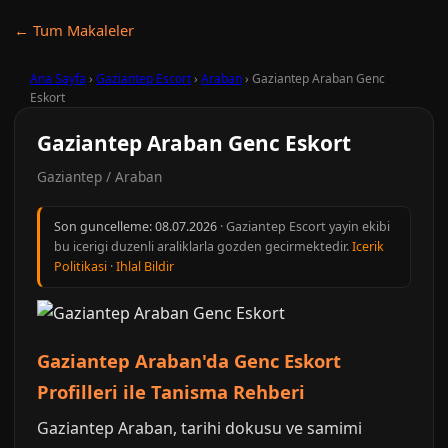
← Tum Makaleler
Ana Sayfa
›
Gaziantep Escort
›
Araban
›
Gaziantep Araban Genc
Eskort
Gaziantep Araban Genc Eskort
Gaziantep / Araban
Son guncelleme:
08.07.2026
· Gaziantep Escort yayin ekibi
bu icerigi duzenli araliklarla gozden gecirmektedir.
Icerik
Politikasi
·
Ihlal Bildir
Gaziantep Araban'da Genc Eskort
Profilleri ile Tanisma Rehberi
Gaziantep Araban, tarihi dokusu ve samimi