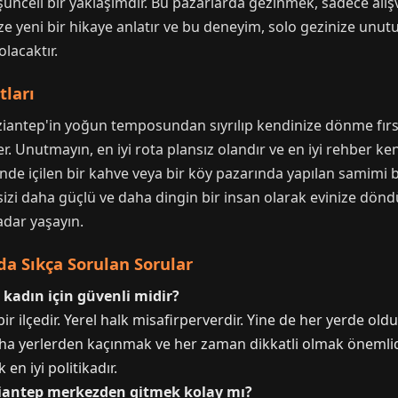
ünceli bir yaklaşımdır. Bu pazarlarda gezinmek, sadece alı
ze yeni bir hikaye anlatır ve bu deneyim, solo gezinize unutu
olacaktır.
tları
iantep'in yoğun temposundan sıyrılıp kendinize dönme fırsat
 Unutmayın, en iyi rota plansız olandır ve en iyi rehber kend
sinde içilen bir kahve veya bir köy pazarında yapılan samimi 
, sizi daha güçlü ve daha dingin bir insan olarak evinize dön
adar yaşayın.
a Sıkça Sorulan Sorular
 kadın için güvenli midir?
ir ilçedir. Yerel halk misafirperverdir. Yine de her yerde ol
nha yerlerden kaçınmak ve her zaman dikkatli olmak önemlid
en iyi politikadır.
ziantep merkezden gitmek kolay mı?