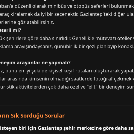
an'a düzenli olarak minibüs ve otobüs seferleri bulunmaktad
ca araç kiralamak da iyi bir seçenektir. Gaziantep'teki diğer 
lerine göz atabilirsiniz.
terli mi?
şehirlere göre daha sınırlıdır. Genellikle mütevazı otelle
aklama arayışındaysanız, günübirlik bir gezi planlayıp ko
r deneyim arayanlar ne yapmalı?
, bunu en iyi şekilde kişisel keşif rotaları oluşturarak yapab
tılar arasında kimsenin olmadığı saatlerde fotoğraf çekmek 
ristik aktivitelerden çok daha özel ve "elit" bir deneyim suna
rın Sık Sorduğu Sorular
isteyen biri için Gaziantep şehir merkezine göre daha sa