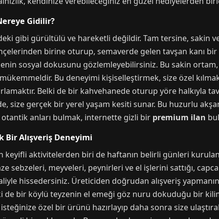
nızlık, kendinize verebileceğiniz en güzel hediyelerden birid
ereye Gidilir?
ki gibi gürültülü ve hareketli değildir. Tam tersine, sakin 
hçelerinden birine oturup, semaverde gelen tavşan kanı bir 
, ilçenin sosyal dokusunu gözlemleyebilirsiniz. Bu sakin or
mükemmeldir. Bu deneyimi kişiselleştirmek, size özel kılmak
rlamaktır. Belki de bir kahvehanede oturup yöre halkıyla ta
de, size gerçek bir yerel yaşam kesiti sunar. Bu huzurlu akşam
 otantik anları bulmak, internette gizli bir
premium ilan
bul
ik Bir Alışveriş Deneyimi
 keyifli aktivitelerden biri de haftanın belirli günleri kurul
aze sebzeleri, meyveleri, peynirleri ve el işlerini sattığı, cap
aliyle hissedersiniz. Üreticiden doğrudan alışveriş yapmanı
i de bir köylü teyzenin el emeği göz nuru dokuduğu bir kilim
isteğinize özel bir ürünü hazırlayıp daha sonra size ulaştırab