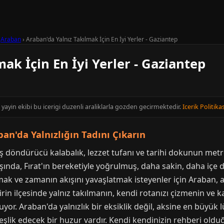
›
Araban
›
Araban'da Yalnız Takılmak İçin En İyi Yerler - Gaziantep
ak İçin En İyi Yerler - Gaziantep
yayin ekibi bu icerigi duzenli araliklarla gozden gecirmektedir.
Icerik Politikas
ban'da Yalnızlığın Tadını Çıkarın
ş döndürücü kalabalık, lezzet tufanı ve tarihi dokunun metro
nda, Fırat'ın bereketiyle yoğrulmuş, daha sakin, daha içe 
k ve zamanın akışını yavaşlatmak isteyenler için Araban, a
şirin ilçesinde yalnız takılmanın, kendi rotanızı çizmenin ve
uyor. Araban'da yalnızlık bir eksiklik değil, aksine en büyük 
 eşlik edecek bir huzur vardır. Kendi kendinizin rehberi old