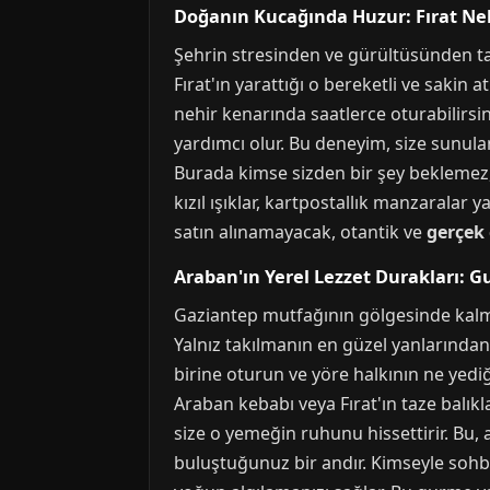
Doğanın Kucağında Huzur: Fırat Ne
Şehrin stresinden ve gürültüsünden ta
Fırat'ın yarattığı o bereketli ve sakin a
nehir kenarında saatlerce oturabilirsin
yardımcı olur. Bu deneyim, size sunul
Burada kimse sizden bir şey beklemez, 
kızıl ışıklar, kartpostallık manzaralar 
satın alınamayacak, otantik ve
gerçek 
Araban'ın Yerel Lezzet Durakları: Gu
Gaziantep mutfağının gölgesinde kalmı
Yalnız takılmanın en güzel yanlarından
birine oturun ve yöre halkının ne yediğ
Araban kebabı veya Fırat'ın taze balıkl
size o yemeğin ruhunu hissettirir. Bu,
buluştuğunuz bir andır. Kimseyle soh