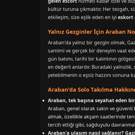
gelen escort
hizmeti kadar özel ve düş
kültür turuna çıkmaktır. Her tezgah, si
etkileşim, size eşlik eden en iyi
eskort
Yalnız Gezginler İçin Araban No
Araban'da yalnız bir gezgin olmak, Gaz
samimi ve gerçek bir deneyim vaat eder.
gün batımı, tarihi bir kalıntının gölge
en değerli anlardır. Buradaki yalnızlık
yetebilmenin o eşsiz hazzını sonuna k
Araban'da Solo Takılma Hakkınd
Araban, tek başına seyahat eden bir
Araban, genel olarak sakin ve güvenli b
almak, özellikle akşam saatlerinde te
tercih ettiği gibi, sağduyulu davranmak 
Araban'a ulaşım nasıl sağlanır? Ga