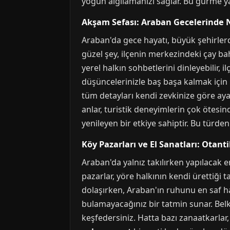
yoğun algılamanızı sağlar. Bu gurme yal
Akşam Sefası: Araban Gecelerinde N
Araban'da gece hayatı, büyük şehirlerde
güzel şey, ilçenin merkezindeki çay ba
yerel halkın sohbetlerini dinleyebilir
düşüncelerinizle baş başa kalmak için 
tüm detayları kendi zevkinize göre aya
anlar, turistik deneyimlerin çok ötesin
yenileyen bir etkiye sahiptir. Bu türden
Köy Pazarları ve El Sanatları: Otant
Araban'da yalnız takılırken yapılacak en
pazarlar, yöre halkının kendi ürettiği t
dolaşırken, Araban'ın ruhunu en saf h
bulamayacağınız bir tatmin sunar. Belk
keşfedersiniz. Hatta bazı zanaatkarlar, 