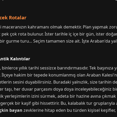
cek Rotalar
di maceranızın kahramanı olmak demektir. Plan yapmak zor
 pek çok rota bulunur. İster tarihle iç içe bir gün, ister doğ
bir gurme turu... Seçim tamamen size ait. İşte Araban'da yalnı
Antik Kalıntılar
, binlerce yıllık tarihi sessizce barındırmasıdır. Tek başınıza
. İlçeye hakim bir tepede konumlanmış olan Araban Kalesi'nin
lerin sesini duyabilirsiniz. Buradaki yalnızlık, size tarihin d
 her taşı, her duvar parçasını doya doya inceleyebileceğiniz
yerleşimlerin izini sürmek, adeta bir hazine avına çıkmak gi
i gerçek bir kaşif gibi hissettirir. Bu, kalabalık tur grupları
çkin bayan
zevklerine hitap eden bu türden kişisel keşifler