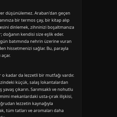
r yer düşünülemez. Araban'dan geçen
Yanınıza bir termos çay, bir kitap alıp
sesini dinlemek, zihninizi boşaltmanıza
 doğanın kendisi size eşlik eder.
le gün batımında nehrin üzerine vuran
nden hissetmenizi sağlar. Bu, parayla
 açar.
 kadar da lezzetli bir mutfağı vardır.
ezindeki küçük, salaş lokantalardan
aş yavaş çıkarın. Sarımsaklı ve nohutlu
amimi mekanlardaki usta-çırak ilişkisi,
oğrudan lezzetin kaynağıyla
, tüm tatları ve aromaları daha