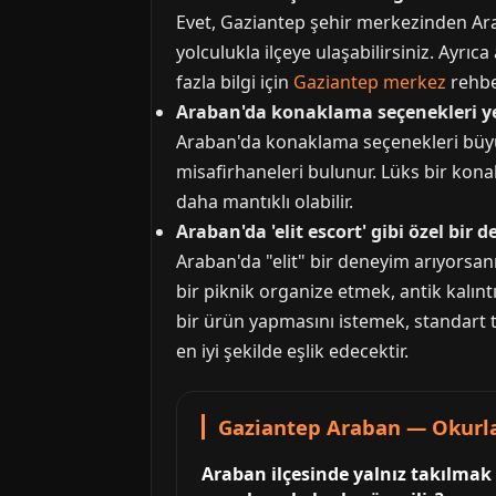
Evet, Gaziantep şehir merkezinden Arab
yolculukla ilçeye ulaşabilirsiniz. Ayrı
fazla bilgi için
Gaziantep merkez
rehber
Araban'da konaklama seçenekleri ye
Araban'da konaklama seçenekleri büyük 
misafirhaneleri bulunur. Lüks bir kon
daha mantıklı olabilir.
Araban'da 'elit escort' gibi özel bi
Araban'da "elit" bir deneyim arıyorsanız
bir piknik organize etmek, antik kalın
bir ürün yapmasını istemek, standart tu
en iyi şekilde eşlik edecektir.
Gaziantep Araban — Okurla
Araban ilçesinde yalnız takılmak 