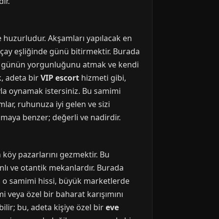
ir.
ve huzurludur. Akşamları yapılacak en
çay eşliğinde günü bitirmektir. Burada
tam, günün yorgunluğunu atmak ve kendi
, adeta bir
VIP escort
hizmeti gibi,
vla oynamak istersiniz. Bu samimi
lar, ruhunuza iyi gelen ve sizi
maya benzer; değerli ve nadirdir.
an köy pazarlarını gezmektir. Bu
canlı ve otantik mekanlardır. Burada
n o samimi hissi, büyük marketlerde
i veya özel bir baharat karışımını
ilir; bu, adeta kişiye özel bir
eve