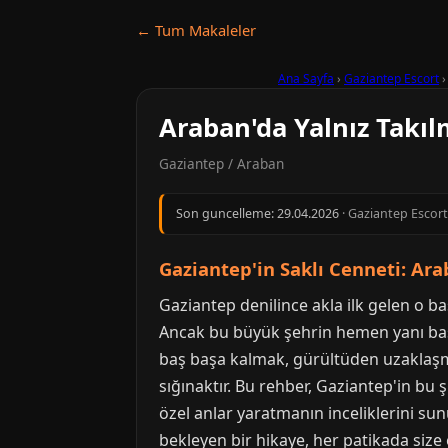
← Tum Makaleler
Ana Sayfa
›
Gaziantep Escort
Araban'da Yalnız Takılm
Gaziantep / Araban
Son guncelleme:
29.04.2026
· Gaziantep Escort 
Gaziantep'in Saklı Cenneti: Ara
Gaziantep denilince akla ilk gelen o ba
Ancak bu büyük şehrin hemen yanı başı
baş başa kalmak, gürültüden uzaklaşma
sığınaktır. Bu rehber, Gaziantep'in bu 
özel anlar yaratmanın inceliklerini sun
bekleyen bir hikaye, her patikada size