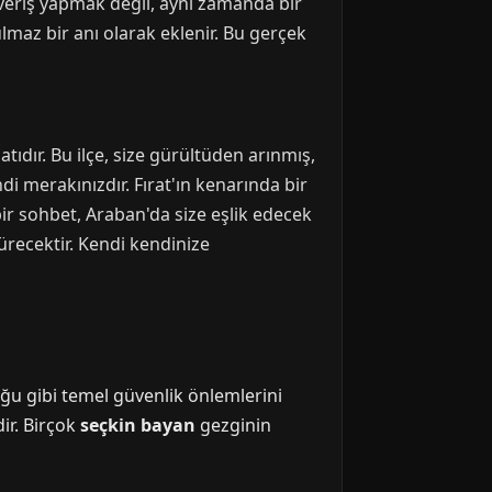
şveriş yapmak değil, aynı zamanda bir
lmaz bir anı olarak eklenir. Bu gerçek
ıdır. Bu ilçe, size gürültüden arınmış,
i merakınızdır. Fırat'ın kenarında bir
bir sohbet, Araban'da size eşlik edecek
dürecektir. Kendi kendinize
duğu gibi temel güvenlik önlemlerini
ir. Birçok
seçkin bayan
gezginin