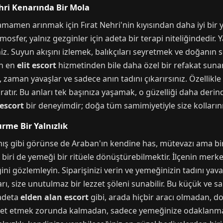
hri Kenarında Bir Mola
mamen arınmak için Fırat Nehri'nin kıyısından daha iyi bi
tmosfer, yalnız gezginler için adeta bir terapi niteliğindedir. 
iz. Suyun akışını izlemek, balıkçıları seyretmek ve doğanın 
an en
elit escort
hizmetinden bile daha özel bir refakat sunar;
zaman yavaşlar ve sadece anın tadını çıkarırsınız. Özellik
yaratır. Bu anları tek başınıza yaşamak, o güzelliği daha deri
escort
bir deneyimdir; doğa tüm samimiyetiyle size kollarını
rme Bir Yalnızlık
ş gibi görünse de Araban'ın kendine has, mütevazı ama bir o
 biri de yemeği bir ritüele dönüştürebilmektir. İlçenin merk
ini gözlemleyin. Siparişinizi verin ve yemeğinizin tadını yav
arı, size unutulmaz bir lezzet şöleni sunabilir. Bu küçük ve s
 adeta
elden alan escort
gibi, arada hiçbir aracı olmadan, d
bet etmek zorunda kalmadan, sadece yemeğinize odaklanmak