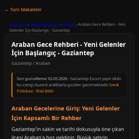
← Tum Makaleler
Ana Sayfa
›
Gaziantep Escort
›
Araban
›
Araban Gece Rehberi - Yeni
Gelenler İçin Başlangıç - Gaziantep
Araban Gece Rehberi - Yeni Gelenler
İçin Başlangıç - Gaziantep
Gaziantep / Araban
Son guncelleme:
02.05.2026
· Gaziantep Escort yayin ekibi
bu icerigi duzenli araliklarla gozden gecirmektedir.
Icerik
Politikasi
·
Ihlal Bildir
Araban Gecelerine Giriş: Yeni Gelenler
İçin Kapsamlı Bir Rehber
Gaziantep'in sakin ve tarihi dokusuyla öne çıkan
ilçesi Araban'a hoş geldiniz. Büyük şehrin